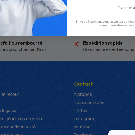
Non merci
3 résultats affichés
En vous inscrivant, vous acceptez de recev
pouvez vous désinscrire 
isfait ou remboursé
Expédition rapide
ours pour changer d’avis
Commande expédiée sous
Contact
 et retour
A propos
Nous contacter
 légales
TikTok
ns générales de vente
Instagram
 de confidentialité
Youtube
e de cookies
Facebook