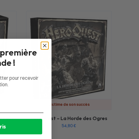
 première
de !
tter pour recevoir
ion.
Victime de son succès
 Kellar
Heroquest – La Horde des Ogres
54,80
€
ris