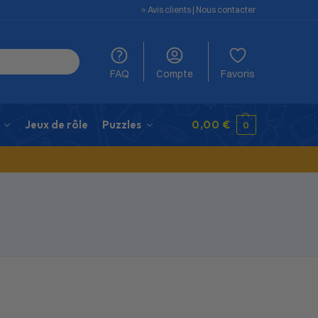
⭐️ Avis clients
|
Nous contacter
FAQ
Compte
Favoris
Jeux de rôle
Puzzles
0,00
€
0