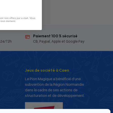
oir nos offres par e-mail. Vous
à tout moment.
Paiement 100 % sécurisé
 24/72h
CB, Paypal, Apple et Google Pay
Jeux de société à Caen
Le Pion Magique a bénéficié d’une
subvention de la Région Normandie
dans le cadre de ses actions de
structuration et de développement.