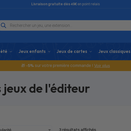
Livraison gratuite dès 49€
en point relais
iété
Jeux enfants
Jeux de cartes
Jeux classiques
🎁
-5%
sur votre première commande !
Voir plus
s jeux de l'éditeur
3 résultats affichés