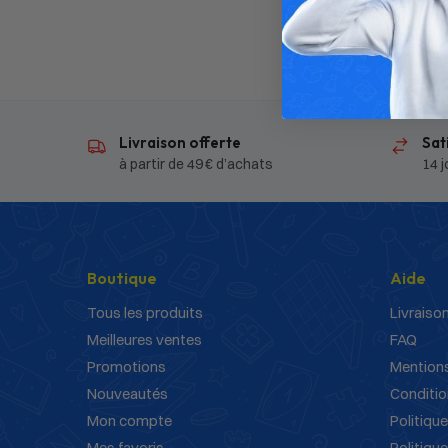
Livraison offerte
Sat
à partir de 49 € d’achats
14 j
Boutique
Aide
Tous les produits
Livraison
Meilleures ventes
FAQ
Promotions
Mentions
Nouveautés
Conditio
Mon compte
Politique
Mes favoris
Politiqu