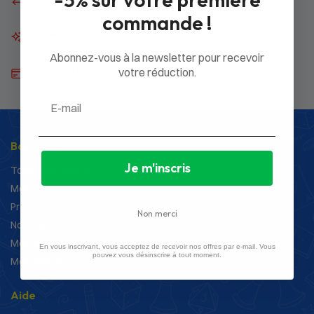
14 jours pour changer d’avis
commande !
Expédition rapide
Commande expédiée sous 24/72h
Abonnez-vous à la newsletter pour recevoir
Paiement 100 % sécurisé
votre réduction.
CB, Paypal, Apple et Google Pay
Email
Boutique
Je m'inscris
Tous les produits
Meilleures ventes
Promotions
Non merci
Nouveautés
Mon compte
En vous inscrivant, vous acceptez de recevoir nos offres par e-mail. Vous
pouvez vous désinscrire à tout moment.
Mes favoris
Aide