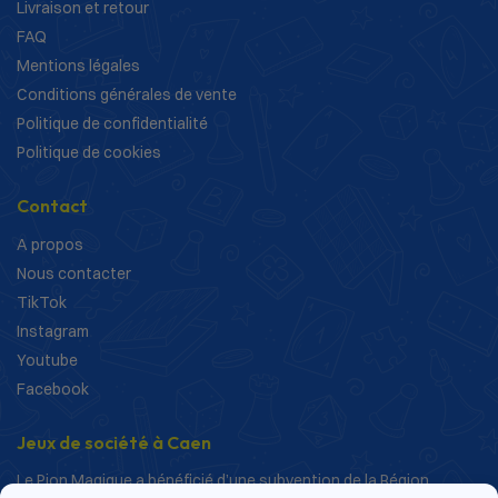
Livraison et retour
FAQ
Mentions légales
Conditions générales de vente
Politique de confidentialité
Politique de cookies
Contact
A propos
Nous contacter
TikTok
Instagram
Youtube
Facebook
Jeux de société à Caen
Le Pion Magique a bénéficié d’une subvention de la Région