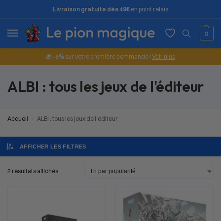
Livraison gratuite dès 49€
en point relais
0
🎁
-5%
sur votre première commande !
Voir plus
ALBI : tous les jeux de l'éditeur
Accueil
ALBI : tous les jeux de l'éditeur
/
AFFICHER LES FILTRES
2 résultats affichés