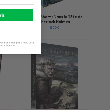
ris
Unlock! Short : Dans la Tête de
Sherlock Holmes
6,50
€
oir nos offres par e-mail. Vous
à tout moment.