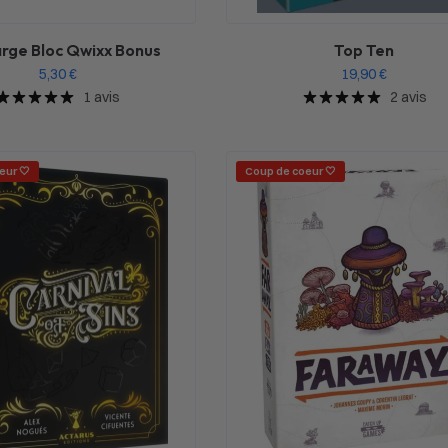
rge Bloc Qwixx Bonus
Top Ten
5,30
€
19,90
€
1 avis
2 avis
eur 🤍
Coup de coeur 🤍