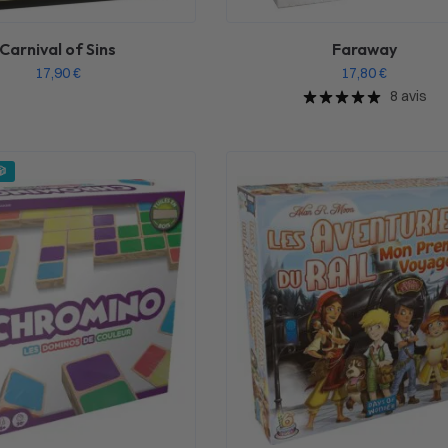
Carnival of Sins
Faraway
17,90
€
17,80
€
8 avis
🎲