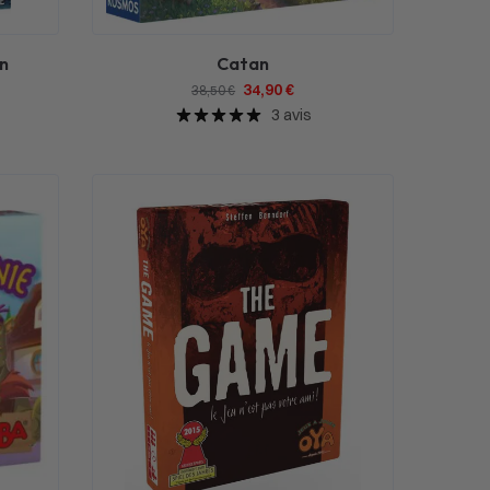
n
Catan
34,90
€
38,50
€
3 avis