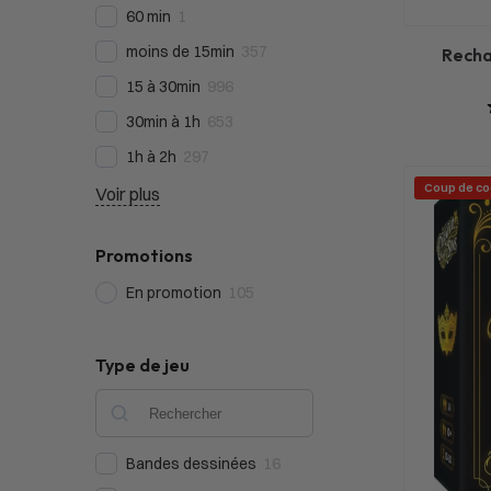
60 min
1
moins de 15min
357
Recha
15 à 30min
996
30min à 1h
653
1h à 2h
297
Coup de co
Voir plus
Promotions
En promotion
105
Type de jeu
Bandes dessinées
16