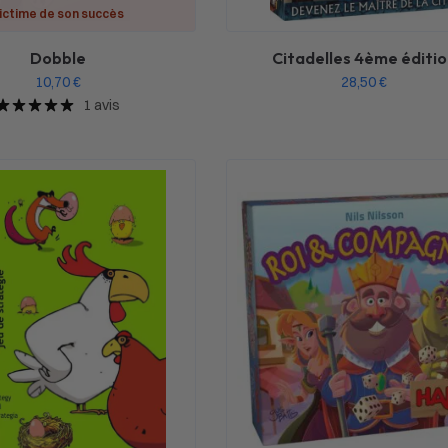
ictime de son succès
Dobble
Citadelles 4ème éditio
10,70
€
28,50
€
1 avis