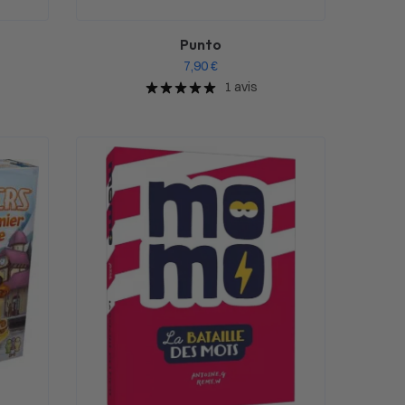
Punto
7,90
€
1 avis