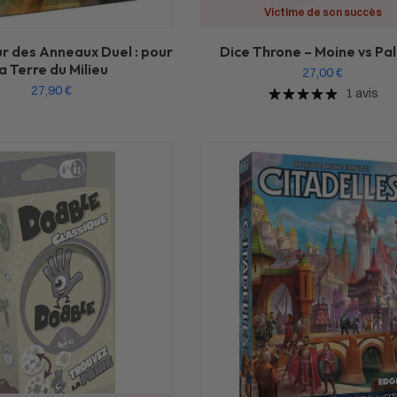
Victime de son succès
r des Anneaux Duel : pour
Dice Throne – Moine vs Pa
la Terre du Milieu
27,00
€
27,90
€
1 avis