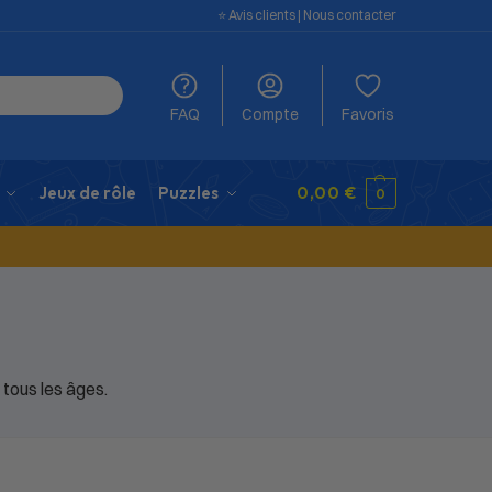
⭐️ Avis clients
|
Nous contacter
FAQ
Compte
Favoris
Jeux de rôle
Puzzles
0,00
€
0
tous les âges.