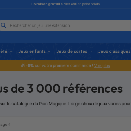
Livraison gratuite dès 49€
en point relais
iété
Jeux enfants
Jeux de cartes
Jeux classiques
🎁
-5%
sur votre première commande !
Voir plus
lus de 3 000 références
r le catalogue du Pion Magique. Large choix de jeux variés pour 
age 4