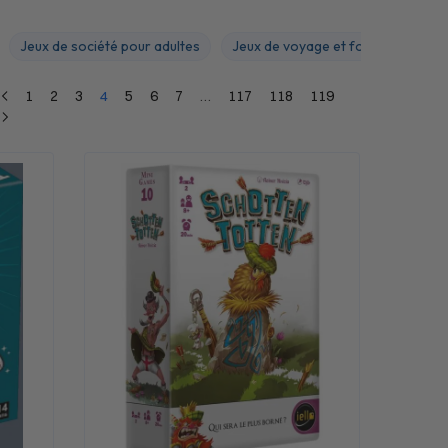
Jeux de société pour adultes
Jeux de voyage et formats pocket
1
2
3
4
5
6
7
…
117
118
119