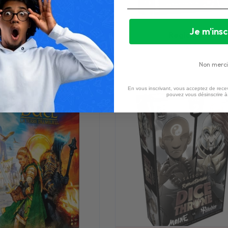
Je m'insc
Miams
Regicide
17,90
€
11,90
€
Non merci
En vous inscrivant, vous acceptez de recev
pouvez vous désinscrire 