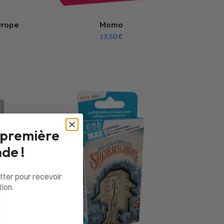
urope
Momo
13,50
€
 première
de !
tter pour recevoir
ion.