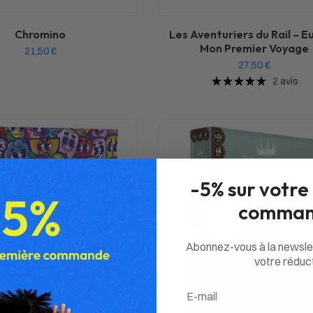
Chromino
Les Aventuriers du Rail – E
Mon Premier Voyage
21,50
€
27,50
€
2 avis
-5% sur votre
comman
Abonnez-vous à la newsle
votre réduct
Email