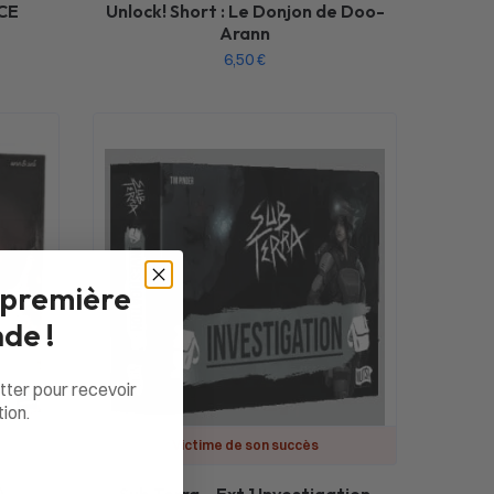
CE
Unlock! Short : Le Donjon de Doo-
Arann
6,50
€
 première
de !
tter pour recevoir
ion.
Victime de son succès
)
Sub Terra – Ext 1 Investigation