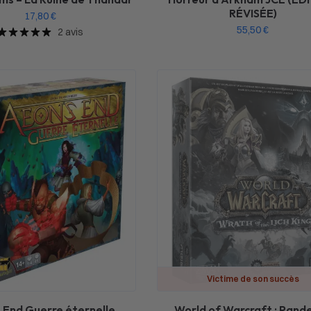
RÉVISÉE)
17,80
€
55,50
€
2 avis
Victime de son succès
 End Guerre éternelle
World of Warcraft : Pand