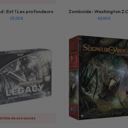
d : Ext 1 Les profondeurs
Zombicide : Washington Z.C
25,00
€
49,00
€
ictime de son succès