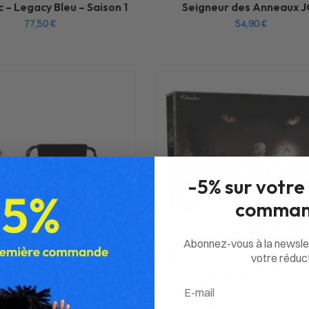
– Legacy Bleu – Saison 1
Seigneur des Anneaux J
77,50
€
54,90
€
-5% sur votre
comman
Abonnez-vous à la newsle
votre réduct
ictime de son succès
Victime de son succès
Email
erra – 6 dés officiels
La Bête (du Gévaudan