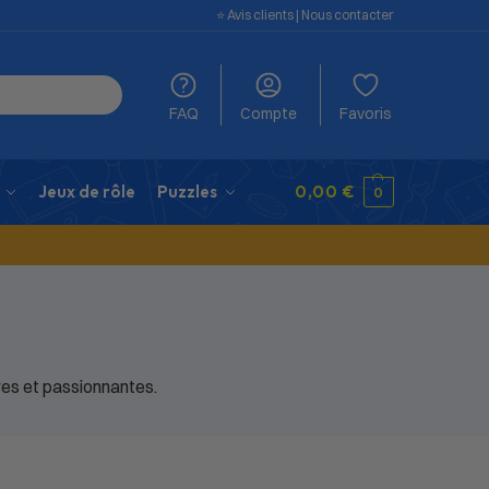
⭐️ Avis clients
|
Nous contacter
FAQ
Compte
Favoris
Jeux de rôle
Puzzles
0,00
€
0
ires et passionnantes.