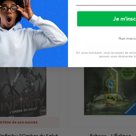
7,60
€
44,40
€
Je m'insc
Non merci
En vous inscrivant, vous acceptez de recev
pouvez vous désinscrire 
ictime de son succès
Infinity : l’Ombre du Salut
Echoes – L’Éclipse