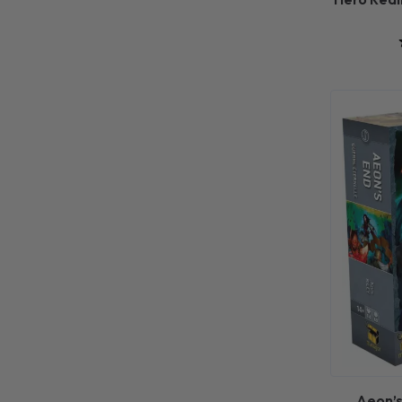
Aeon’s