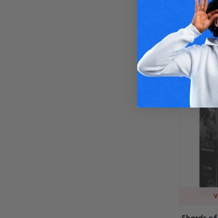
V
Shards of 