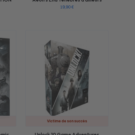
19,90
€
Victime de son succès
emic
Unlock 10 Game Adventures