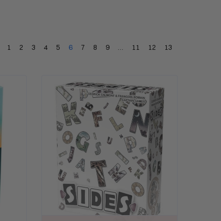
1
2
3
4
5
6
7
8
9
…
11
12
13