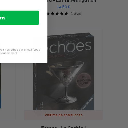
14,50
€
1 avis
ris
oir nos offres par e-mail. Vous
à tout moment.
Victime de son succès
Echoes – Le Cocktail