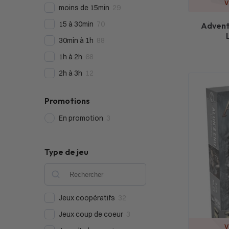
V
moins de 15min
29
15 à 30min
70
Advent
30min à 1h
88
1h à 2h
68
2h à 3h
12
Promotions
En promotion
3
Type de jeu
Jeux coopératifs
32
Jeux coup de coeur
3
V