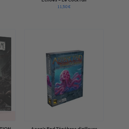
11,50
€
ITION
Aeon’s End Ténébres d’ailleurs