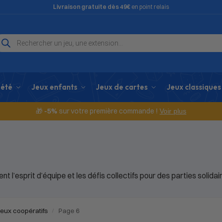
Livraison gratuite dès 49€
en point relais
iété
Jeux enfants
Jeux de cartes
Jeux classiques
🎁
-5%
sur votre première commande !
Voir plus
nt l’esprit d’équipe et les défis collectifs pour des parties solida
eux coopératifs
Page 6
/