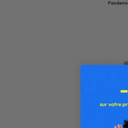
Pandemic 
V
Sub T