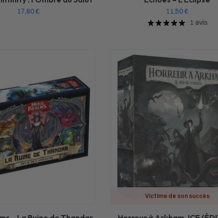
17,80
€
11,50
€
1 avis
Victime de son succès
ms – La Ruine de Thandar
Horreur à Arkham JCE (ÉD