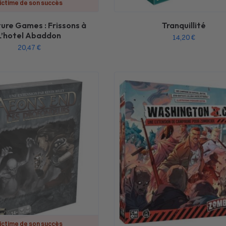
ictime de son succès
ure Games : Frissons à
Tranquillité
L’hotel Abaddon
14,20
€
20,47
€
ictime de son succès