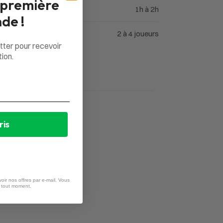
 première
1h à 2h
de !
2 à 4 joueurs
tter pour recevoir
ion.
ris
oir nos offres par e-mail. Vous
à tout moment.