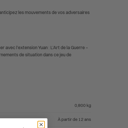
e, anticipez les mouvements de vos adversaires
 avec l’extension Yuan : L’Art de la Guerre –
rnements de situation dans ce jeu de
0,800 kg
À partir de 12 ans