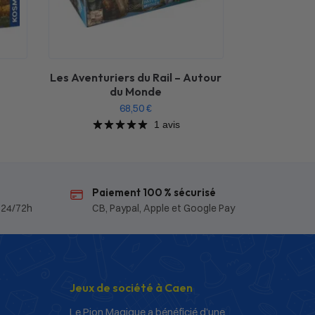
Les Aventuriers du Rail – Autour
du Monde
68,50
€
1 avis
Paiement 100 % sécurisé
 24/72h
CB, Paypal, Apple et Google Pay
Jeux de société à Caen
Le Pion Magique a bénéficié d’une