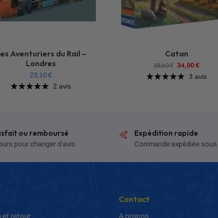
es Aventuriers du Rail –
Catan
Londres
34,90
€
38,50
€
23,10
€
3 avis
2 avis
isfait ou remboursé
Expédition rapide
ours pour changer d’avis
Commande expédiée sous
Contact
 et retour
A propos