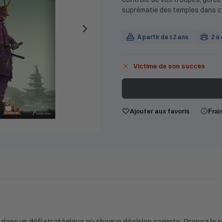
suprématie des temples dans c
À partir de 12 ans
2 à
Victime de son succès
Ajouter aux favoris
Frai
ez dans un défi stratégique où chaque décision compte. Prenez le