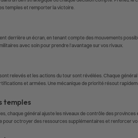
s temples et remporter la victoire.
ment derrière un écran, en tenant compte des mouvements possi
ilitaires avec soin pour prendre l’avantage sur vos rivaux.
ont relevés et les actions du tour sont révélées. Chaque général 
 fortifications et armées. Une mécanique de priorité résout rapidem
s temples
illes, chaque général ajuste les niveaux de contrôle des provinces
e pour octroyer des ressources supplémentaires et renforcer vot