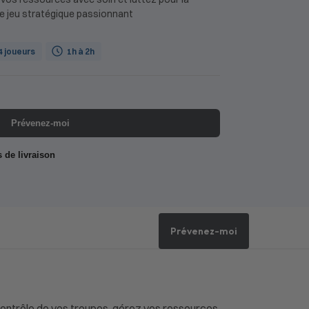
e jeu stratégique passionnant
 4 joueurs
1h à 2h
Prévenez-moi
s de livraison
Prévenez-moi
 contrôle de vos troupes, gérez vos ressources