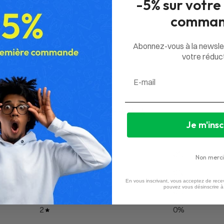
-5% sur votre
comman
Abonnez-vous à la newsle
votre réduct
Email
0
/ 5
Je m'insc
0 avis
5
0
%
Non merci
4
0
%
En vous inscrivant, vous acceptez de recev
pouvez vous désinscrire 
3
0
%
2
0
%