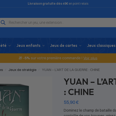
Livraison gratuite dès 49€
en point relais
iété
Jeux enfants
Jeux de cartes
Jeux classiques
🎁
-5%
sur votre première commande !
Voir plus
es
Jeux de stratégie
YUAN – L’ART DE LA GUERRE : CHINE
/
/
YUAN – L’AR
: CHINE
55,90
€
Dominez le champ de bataille dan
contrôle de vos troupes, gérez 