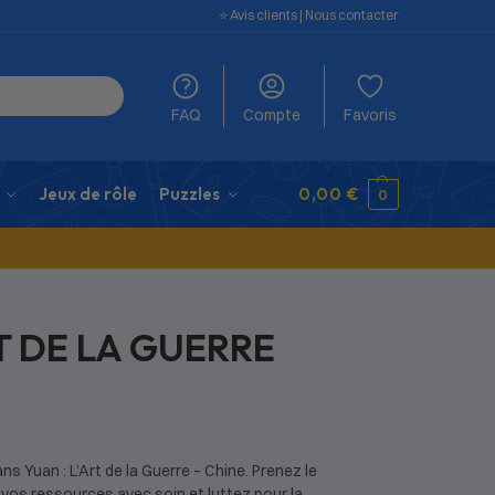
⭐️ Avis clients
|
Nous contacter
FAQ
Compte
Favoris
Jeux de rôle
Puzzles
0,00
€
0
T DE LA GUERRE
s Yuan : L’Art de la Guerre – Chine. Prenez le
vos ressources avec soin et luttez pour la