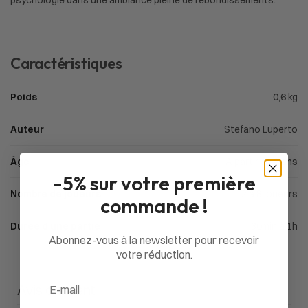
psychologie dans une ambiance pleine de rebondissements.
Caractéristiques
Poids
0,6 kg
Auteur
Stefano Luperto
Âge
À partir de 8 ans
-5% sur votre première
Nombre de joueurs
2 à 8 joueurs
commande !
Durée d'une partie
30min à 1h
Abonnez-vous à la newsletter pour recevoir
votre réduction.
Email
Avis du client