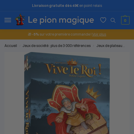
Livraison gratuite dès 49€
en point relais
0
🎁
-5%
sur votre première commande !
Voir plus
Accueil
Jeux de société : plus de 3 000 références
Jeux de plateau
Vive
/
/