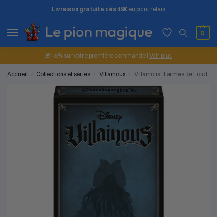
Livraison gratuite dès 49€
en point relais
0
🎁
-5%
sur votre première commande !
Voir plus
Accueil
Collections et séries
Villainous
Villainous : Larmes de Fond
/
/
/