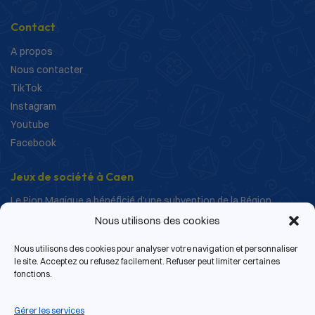
Contact
A propos
Nous contacter
TikTok
Instagram
Youtube
Facebook
Jeux de société à Caen
Le Pion Magique a bénéficié d’une subvention de la Région
Normandie dans le cadre de ses actions de structuration et de
Nous utilisons des cookies
développement.
Nous utilisons des cookies pour analyser votre navigation et personnaliser
le site. Acceptez ou refusez facilement. Refuser peut limiter certaines
fonctions.
Gérer les services