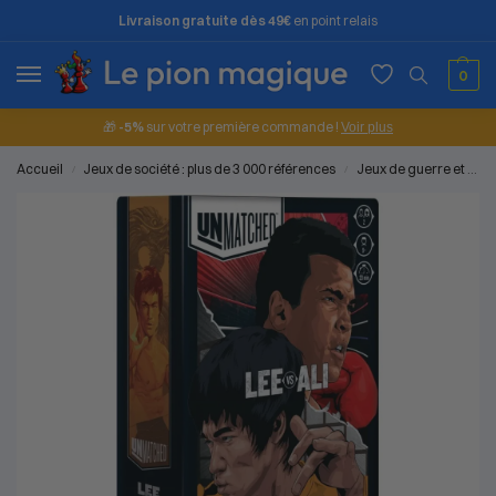
Livraison gratuite dès 49€
en point relais
0
🎁
-5%
sur votre première commande !
Voir plus
Accueil
Jeux de société : plus de 3 000 références
Jeux de guerre et d'affrontement
/
/