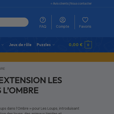
⭐️ Avis clients
|
Nous contacter
FAQ
Compte
Favoris
Jeux de rôle
Puzzles
0,00
€
0
BRE
 EXTENSION LES
 L’OMBRE
ups dans l’Ombre » pour Les Loups, introduisant
tion des loups, des animaux timides et