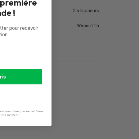
 première
de !
2 à 5 joueurs
30min à 1h
tter pour recevoir
ion.
ris
oir nos offres par e-mail. Vous
à tout moment.