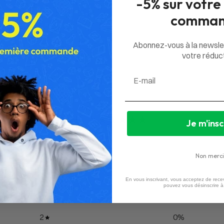
-5% sur votre
comman
Abonnez-vous à la newsle
votre réduct
Email
0
Je m'insc
/ 5
0 avis
Non merci
5
0
%
4
0
%
En vous inscrivant, vous acceptez de recev
pouvez vous désinscrire 
3
0
%
2
0
%