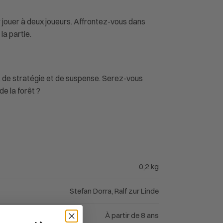
r jouer à deux joueurs. Affrontez-vous dans
a partie.
, de stratégie et de suspense. Serez-vous
e la forêt ?
0,2 kg
Stefan Dorra, Ralf zur Linde
À partir de 8 ans