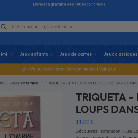
Livraison gratuite dès 49€
en point relais
iété
Jeux enfants
Jeux de cartes
Jeux classiques
🎁
-5%
sur votre première commande !
Voir plus
es
Jeux en famille
TRIQUETA – EXTENSION LES LOUPS DANS L’OM
/
/
TRIQUETA –
LOUPS DANS
11,00
€
Découvrez l’extension « Les Lo
de nouveaux défis avec l’appari