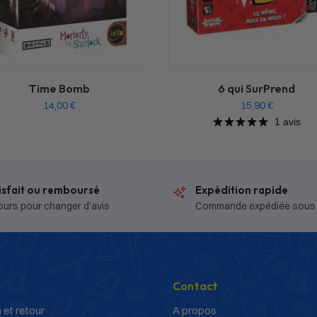
Time Bomb
6 qui SurPrend
14,00
€
15,90
€
1 avis
isfait ou remboursé
Expédition rapide
ours pour changer d’avis
Commande expédiée sous
Contact
 et retour
A propos