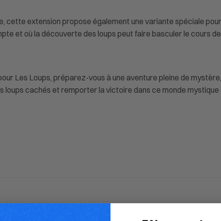
bre, cette extension propose également une variante spéciale pou
 et où la découverte des loups peut faire basculer le cours de l
pour Les Loups, préparez-vous à une aventure pleine de mystère
s loups cachés et remporter la victoire dans ce monde mystique d