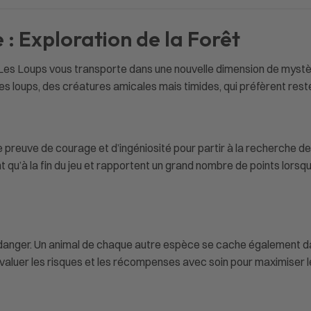
: Exploration de la Forêt
Les Loups vous transporte dans une nouvelle dimension de mystèr
 les loups, des créatures amicales mais timides, qui préfèrent res
e preuve de courage et d’ingéniosité pour partir à la recherche d
 qu’à la fin du jeu et rapportent un grand nombre de points lorsqu
 danger. Un animal de chaque autre espèce se cache également da
 évaluer les risques et les récompenses avec soin pour maximiser 