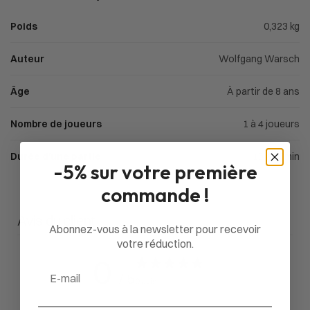
Poids
0,323 kg
Auteur
Wolfgang Warsch
Âge
À partir de 8 ans
Nombre de joueurs
1 à 4 joueurs
Durée d'une partie
15 à 30min
-5% sur votre première
commande !
Avis du client
Abonnez-vous à la newsletter pour recevoir
votre réduction.
0
Email
/ 5
0 avis