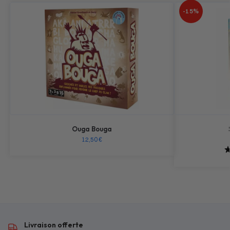
-15%
Ouga Bouga
12,50
€
Livraison offerte