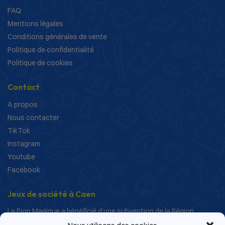
FAQ
Mentions légales
Conditions générales de vente
Politique de confidentialité
Politique de cookies
Contact
A propos
Nous contacter
TikTok
Instagram
Youtube
Facebook
Jeux de société à Caen
Le Pion Magique a bénéficié d’une subvention de la Région
Normandie dans le cadre de ses actions de structuration et de