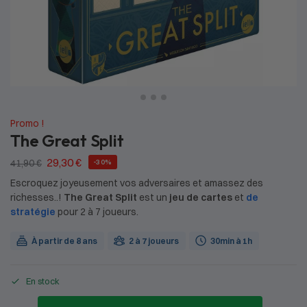
Promo !
The Great Split
29,30
€
41,90
€
-30%
Escroquez joyeusement vos adversaires et amassez des
richesses..!
The Great Split
est un
jeu de cartes
et
de
stratégie
pour 2 à 7 joueurs.
À partir de 8 ans
2 à 7 joueurs
30min à 1h
En stock