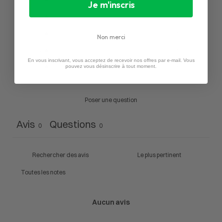
Je m'inscris
4
0
%
3
0
%
Non merci
2
0
%
En vous inscrivant, vous acceptez de recevoir nos offres par e-mail. Vous
1
0
%
pouvez vous désinscrire à tout moment.
Poser une question
Avis
Questions
0
0
Aucun avis