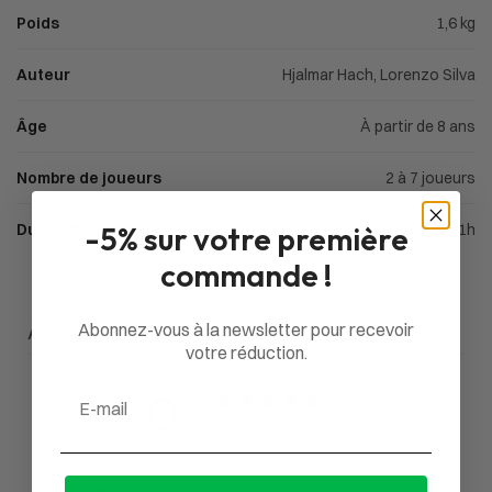
Poids
1,6 kg
Auteur
Hjalmar Hach, Lorenzo Silva
Âge
À partir de 8 ans
Nombre de joueurs
2 à 7 joueurs
-5% sur votre première
Durée d'une partie
30min à 1h
commande !
Avis du client
Abonnez-vous à la newsletter pour recevoir
votre réduction.
0
Email
/ 5
0 avis
5
0
%