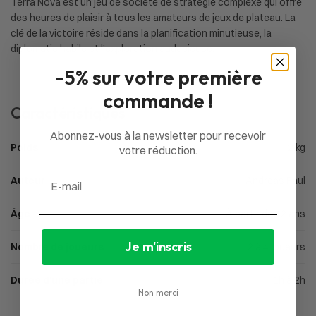
Terra Nova est un jeu de société de stratégie complexe qui offre
des heures de plaisir à tous les amateurs de jeux de plateau. La
clé de la victoire réside dans la planification minutieuse, la
diplomatie habile et l’exploration audacieuse.
-5% sur votre première
commande !
Caractéristiques
Abonnez-vous à la newsletter pour recevoir
Poids
2 kg
votre réduction.
Email
Auteur
Andreas Faul
Âge
À partir de 12 ans
Je m'inscris
Nombre de joueurs
2 à 4 joueurs
Durée d'une partie
1h à 2h
Non merci