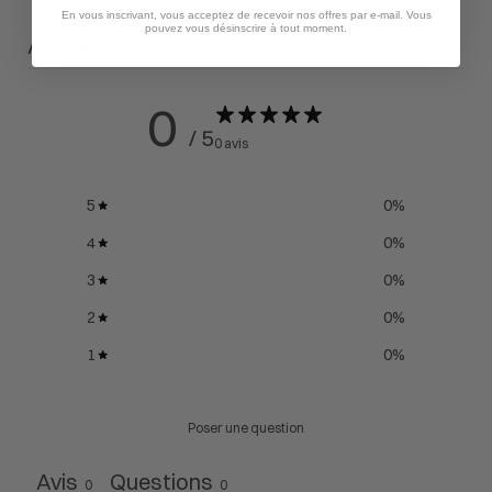
En vous inscrivant, vous acceptez de recevoir nos offres par e-mail. Vous
pouvez vous désinscrire à tout moment.
Avis du client
0
/ 5
0 avis
5
0
%
4
0
%
3
0
%
2
0
%
1
0
%
Poser une question
Avis
Questions
0
0