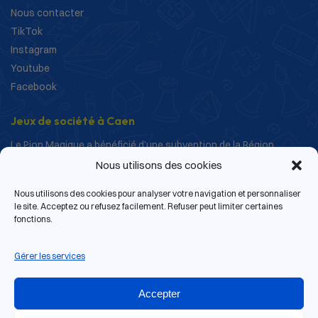
Nous contacter
TikTok
Instagram
Youtube
Facebook
Jeux de société à Caen
Le Pion Magique a bénéficié d’une subvention de la Région
Normandie dans le cadre de ses actions de structuration et de
Nous utilisons des cookies
développement.
Nous utilisons des cookies pour analyser votre navigation et personnaliser
le site. Acceptez ou refusez facilement. Refuser peut limiter certaines
fonctions.
Gérer les services
Accepter