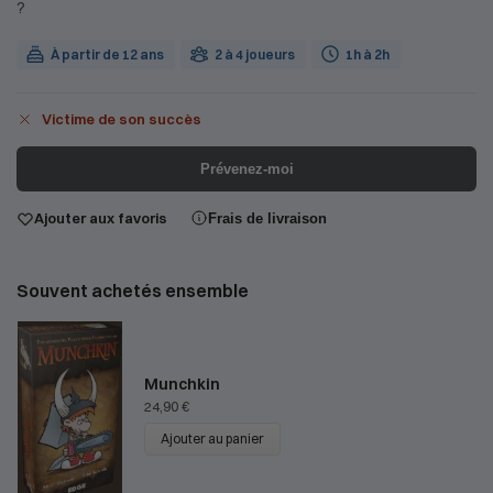
?
À partir de 12 ans
2 à 4 joueurs
1h à 2h
Victime de son succès
Prévenez-moi
Ajouter aux favoris
Frais de livraison
Souvent achetés ensemble
Munchkin
24,90
€
Ajouter au panier