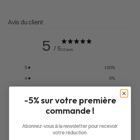
Avis du client
5
/ 5
10 avis
5
100
%
4
0
%
3
0
%
-5% sur votre première
2
0
%
commande !
1
0
%
Abonnez-vous à la newsletter pour recevoir
Poser une question
votre réduction.