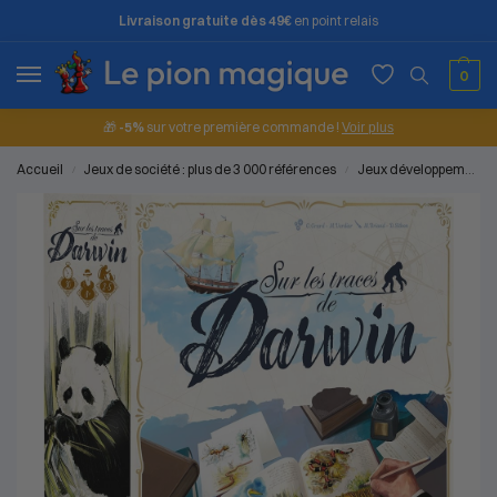
Livraison gratuite dès 49€
en point relais
0
🎁
-5%
sur votre première commande !
Voir plus
Accueil
Jeux de société : plus de 3 000 références
Jeux développements et constructions
/
/