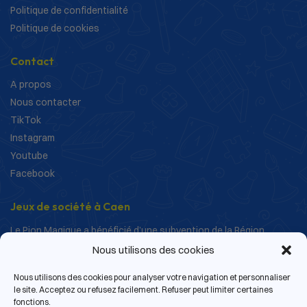
Politique de confidentialité
Politique de cookies
Contact
A propos
Nous contacter
TikTok
Instagram
Youtube
Facebook
Jeux de société à Caen
Le Pion Magique a bénéficié d’une subvention de la Région
Normandie dans le cadre de ses actions de structuration et de
Nous utilisons des cookies
développement.
Nous utilisons des cookies pour analyser votre navigation et personnaliser
le site. Acceptez ou refusez facilement. Refuser peut limiter certaines
fonctions.