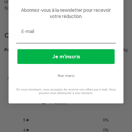
Un jeu original où l’urbanisme commercial rencontre la science-
fiction décalée.
Abonnez-vous à la newsletter pour recevoir
votre réduction.
Email
Caractéristiques
Poids
0,300 kg
Je m'inscris
Avis du client
Non merci
En vous inscrivant, vous acceptez de recevoir nos offres par e-mail. Vous
0
pouvez vous désinscrire à tout moment.
/ 5
0 avis
5
0
%
4
0
%