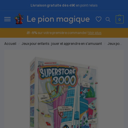
Livraison gratuite dès 49€
en point relais
0
🎁
-5%
sur votre première commande !
Voir plus
Accueil
Jeux pour enfants : jouer et apprendre en s'amusant
Jeux pour les grands (8 à 10 ans)
/
/