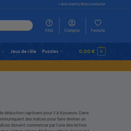
⭐️ Avis clients
|
Nous contacter
FAQ
Compte
Favoris
Jeux de rôle
Puzzles
0,00
€
0
de déduction captivant pour 2 à 9 joueurs. Dans
communiquent des indices pour faire deviner un
ndices doivent commencer par l’une des lettres