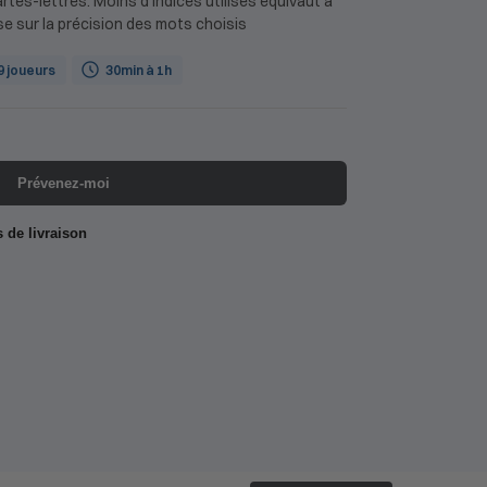
rtes-lettres. Moins d’indices utilisés équivaut à
ose sur la précision des mots choisis
 9 joueurs
30min à 1h
Prévenez-moi
s de livraison