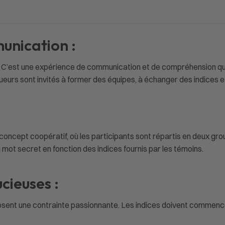
munication :
té. C’est une expérience de communication et de compréhension q
oueurs sont invités à former des équipes, à échanger des indices 
concept coopératif, où les participants sont répartis en deux grou
mot secret en fonction des indices fournis par les témoins.
cieuses :
osent une contrainte passionnante. Les indices doivent commencer