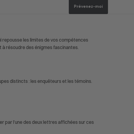
Prévenez-moi
ui repousse les limites de vos compétences
et à résoudre des énigmes fascinantes.
pes distincts : les enquêteurs et les témoins.
 par l’une des deux lettres affichées sur ces