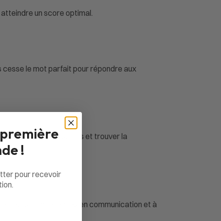
 atteindre un score optimal.
ns cesse le mot parfait pour répondre aux
 première
ffrer des indices subtils et trouver la
de !
tter pour recevoir
ion.
iorer leurs compétences en communication et à