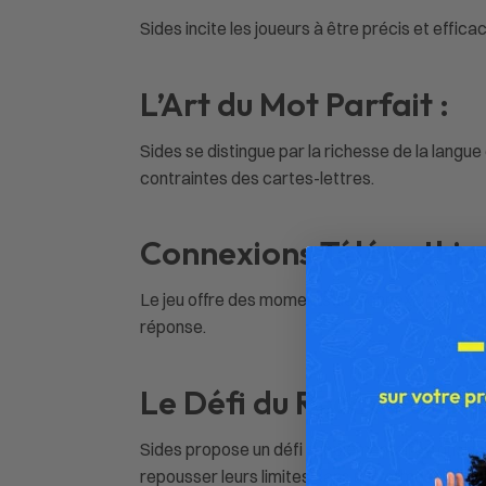
Sides incite les joueurs à être précis et effic
L’Art du Mot Parfait :
Sides se distingue par la richesse de la langue
contraintes des cartes-lettres.
Connexions Télépathiqu
Le jeu offre des moments de connexion et de tél
réponse.
Le Défi du Record du M
Sides propose un défi supplémentaire consista
repousser leurs limites dans une atmosphère c