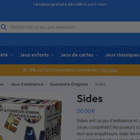
Livraison gratuite dès 49€
en point relais
iété
Jeux enfants
Jeux de cartes
Jeux classiques
🎁
-5%
sur votre première commande !
Voir plus
es
Jeux d’ambiance
Questions Énigmes
Sides
/
/
/
Sides
20,00
€
Sides est un jeu d’ambiance et 
ce jeu coopératif, les joueurs 
mot aux enquêteurs, mais les i