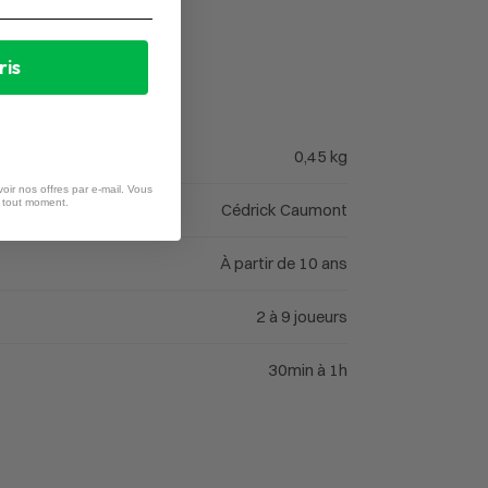
ris
0,45 kg
oir nos offres par e-mail. Vous
à tout moment.
Cédrick Caumont
À partir de 10 ans
2 à 9 joueurs
30min à 1h