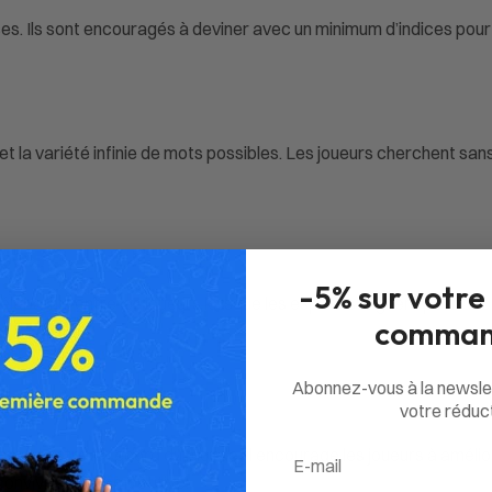
aces. Ils sont encouragés à deviner avec un minimum d’indices pour
 et la variété infinie de mots possibles. Les joueurs cherchent sa
es :
-5% sur votre
épathie entre les joueurs lorsque les esprits s’alignent pour déchi
comman
Abonnez-vous à la newsle
onde :
votre réduct
Email
nt à battre le record du monde. Il encourage les joueurs à amél
onviviale et compétitive.