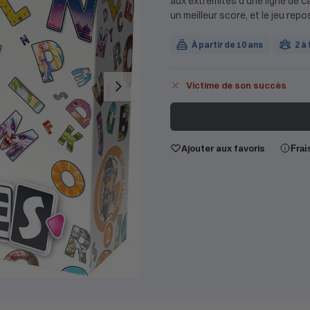
aux extrémités d’une ligne de ca
un meilleur score, et le jeu rep
À partir de 10 ans
2 à
Victime de son succès
Ajouter aux favoris
Frai