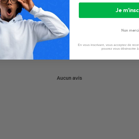
2
0
%
Je m'insc
1
0
%
Non merci
En vous inscrivant, vous acceptez de recev
pouvez vous désinscrire 
Aucun avis