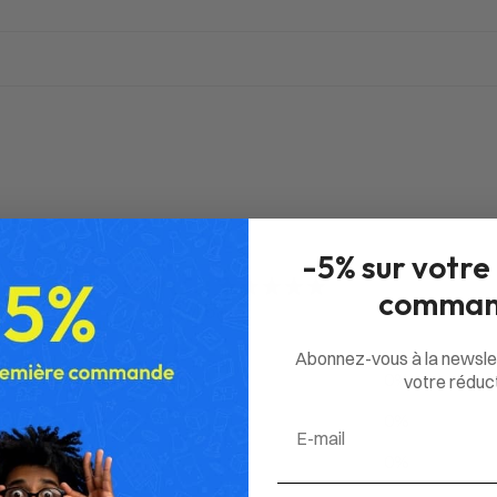
-5% sur votre
0
comman
/ 5
0 avis
Abonnez-vous à la newsle
5
0
%
votre réduct
4
0
%
Email
3
0
%