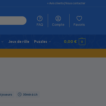
⭐️ Avis clients
|
Nous contacter
FAQ
Compte
Favoris
Jeux de rôle
Puzzles
0,00
€
0
 5 joueurs
30min à 1h