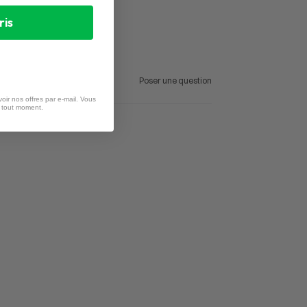
ris
Poser une question
oir nos offres par e-mail. Vous
à tout moment.