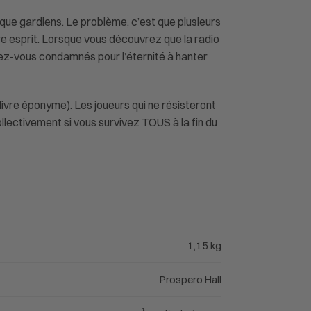
 que gardiens. Le problème, c’est que plusieurs
e esprit. Lorsque vous découvrez que la radio
erez-vous condamnés pour l’éternité à hanter
livre éponyme). Les joueurs qui ne résisteront
ollectivement si vous survivez TOUS à la fin du
1,15 kg
Prospero Hall