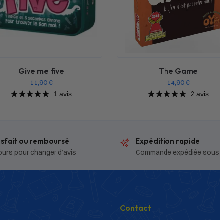
Give me five
The Game
11,90
€
14,90
€
1 avis
2 avis
isfait ou remboursé
Expédition rapide
ours pour changer d’avis
Commande expédiée sous
Contact