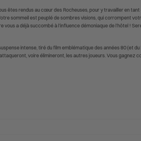
vous êtes rendus au cœur des Rocheuses, pour y travailler en tant
otre sommeil est peuplé de sombres visions, qui corrompent votr
entre vous a déjà succombé à l’influence démoniaque de l’hôtel ! S
 suspense intense, tiré du film emblématique des années 80 (et du 
 attaqueront, voire élimineront, les autres joueurs. Vous gagnez c