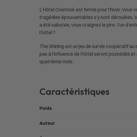
L’Hôtel Overlook est fermé pour l’hiver. Vous 
tragédies épouvantables s’y sont déroulées. V
a été sabotée, vous craignez le pire : l’un d’
l’hôtel ?
The Shining est un jeu de survie coopératif au
pas à l’influence de l’hôtel seront possédés et
quatrième mois.
Caractéristiques
Poids
Auteur