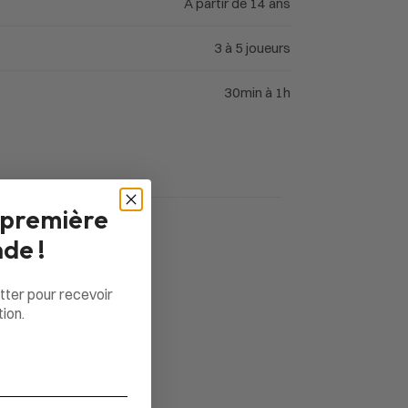
À partir de 14 ans
3 à 5 joueurs
30min à 1h
 première
de !
tter pour recevoir
ion.