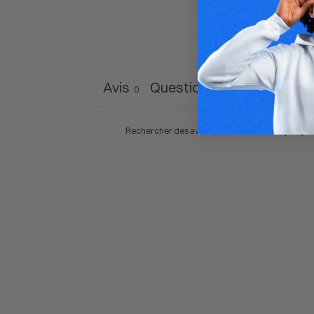
Avis
Questions
0
0