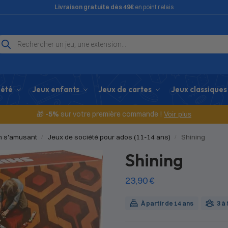
Livraison gratuite dès 49€
en point relais
iété
Jeux enfants
Jeux de cartes
Jeux classiques
🎁
-5%
sur votre première commande !
Voir plus
en s'amusant
Jeux de société pour ados (11-14 ans)
Shining
/
/
Shining
23,90
€
À partir de 14 ans
3 à