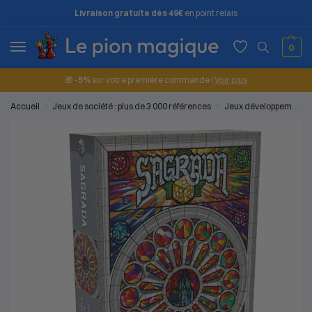
Livraison gratuite dès 49€
en point relais
0
🎁
-5%
sur votre première commande !
Voir plus
Accueil
Jeux de société : plus de 3 000 références
Jeux développements et constructions
/
/