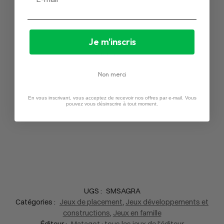
Je m'inscris
Aucun avis
Non merci
En vous inscrivant, vous acceptez de recevoir nos offres par e-mail. Vous
pouvez vous désinscrire à tout moment.
UGS :
SMSAGRA
Catégories :
Jeux de placement
,
Jeux développements et
constructions
,
Jeux en famille
Éditeur :
Matagot : tous les jeux de l'éditeur