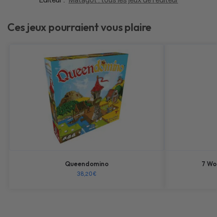
Ces jeux pourraient vous plaire
Queendomino
7 Wo
38,20
€