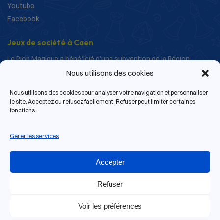
Youtube
Facebook
Jeux de société à Caen
Le Pion Magique a bénéficié d’une subvention de la Région
Normandie dans le cadre de ses actions de structuration et de
Nous utilisons des cookies
développement.
Nous utilisons des cookies pour analyser votre navigation et personnaliser
le site. Acceptez ou refusez facilement. Refuser peut limiter certaines
fonctions.
Gérer les services
Accepter
Refuser
Voir les préférences
13 rue de Bras, 14000 Caen