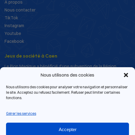
A propos
Nous contacter
TikTok
Instagram
Youtube
Facebook
Jeux de société à Caen
Le Pion Magique a bénéficié d’une subvention de la Région
Normandie dans le cadre de ses actions de structuration et de
Nous utilisons des cookies
développement.
Nous utilisons des cookies pour analyser votre navigation et personnaliser
le site. Acceptez ou refusez facilement. Refuser peut limiter certaines
fonctions.
Gérer les services
Accepter