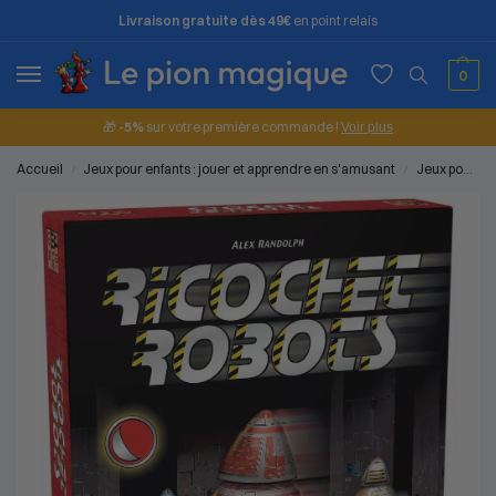
Livraison gratuite dès 49€
en point relais
0
🎁
-5%
sur votre première commande !
Voir plus
Accueil
Jeux pour enfants : jouer et apprendre en s'amusant
Jeux pour les grands (8 à 10 ans)
/
/