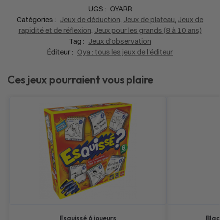
UGS :
OYARR
Catégories :
Jeux de déduction
,
Jeux de plateau
,
Jeux de
rapidité et de réflexion
,
Jeux pour les grands (8 à 10 ans)
Tag :
Jeux d'observation
Éditeur :
Oya : tous les jeux de l'éditeur
Ces jeux pourraient vous plaire
Esquissé 6 joueurs
Blac