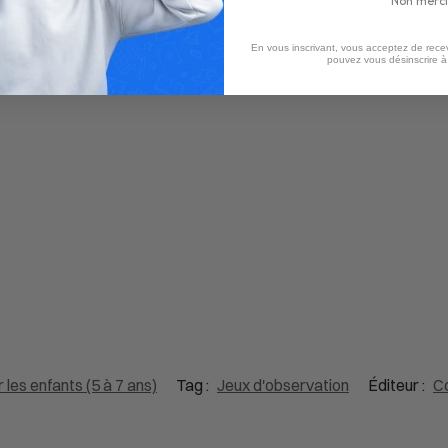
Non merci
En vous inscrivant, vous acceptez de recev
pouvez vous désinscrire 
Aucun avis
 les enfants (5 à 7 ans)
Tag :
Jeux d'observation
Éditeur :
Co