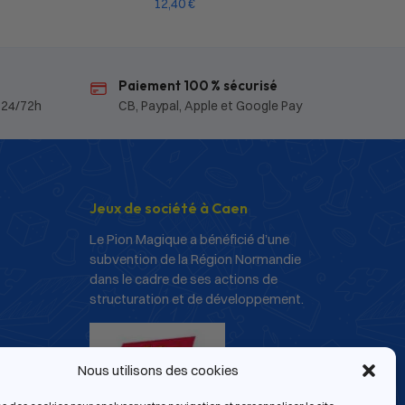
12,40
€
Paiement 100 % sécurisé
 24/72h
CB, Paypal, Apple et Google Pay
Jeux de société à Caen
Le Pion Magique a bénéficié d’une
subvention de la Région Normandie
dans le cadre de ses actions de
structuration et de développement.
Nous utilisons des cookies