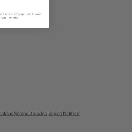
oir nos offres par e-mail. Vous
à tout moment.
cktail Games : tous les jeux de l'éditeur