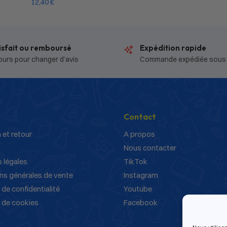
12,40
€
isfait ou remboursé
Expédition rapide
ours pour changer d’avis
Commande expédiée sous
Contact
 et retour
A propos
Nous contacter
 légales
TikTok
ns générales de vente
Instagram
 de confidentialité
Youtube
e de cookies
Facebook