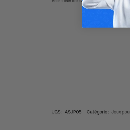
UGS :
ASJP05
Catégorie :
Jeux pour