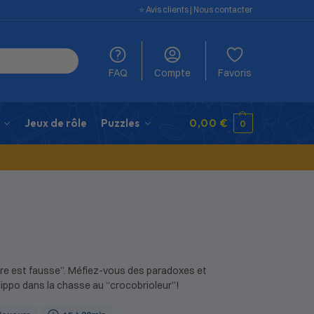
⭐️ Avis clients
|
Nous contacter
FAQ
Compte
Favoris
Jeux de rôle
Puzzles
0,00
€
0
dre est fausse”. Méfiez-vous des paradoxes et
hippo dans la chasse au “crocobrioleur”!