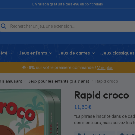
Livraison gratuite dès 49€
en point relais
iété
Jeux enfants
Jeux de cartes
Jeux classiques
🎁
-5%
sur votre première commande !
Voir plus
en s'amusant
Jeux pour les enfants (5 à 7 ans)
Rapid croco
/
/
Rapid croco
11,60
€
“La phrase inscrite dans ce ca
des menteurs, mais suivez les 