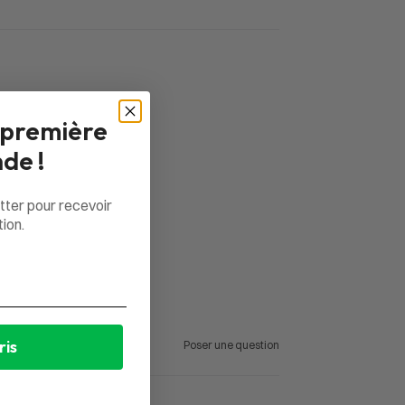
 première
de !
tter pour recevoir
ion.
ris
Poser une question