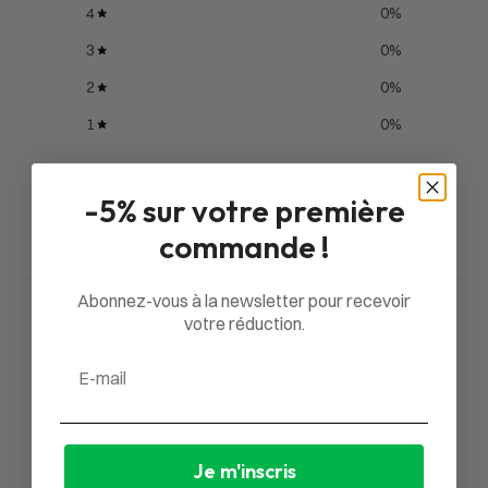
4
0
%
3
0
%
2
0
%
1
0
%
Poser une question
-5% sur votre première
commande !
Avis
Questions
0
0
Abonnez-vous à la newsletter pour recevoir
votre réduction.
Email
Aucun avis
Je m'inscris