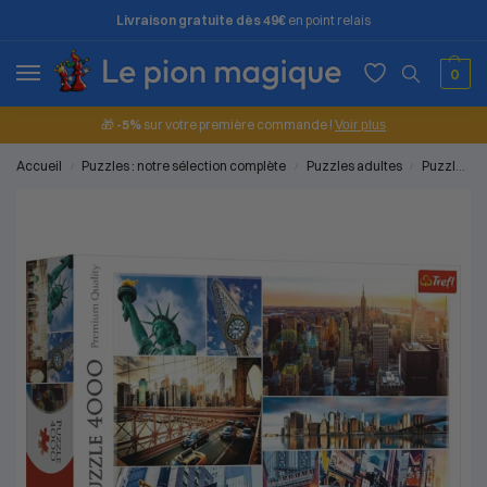
Livraison gratuite dès 49€
en point relais
0
🎁
-5%
sur votre première commande !
Voir plus
Accueil
Puzzles : notre sélection complète
Puzzles adultes
Puzzles 3000 à 6000 pièces
/
/
/