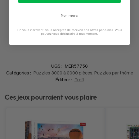
Non merci
En vous inscrivant, vous acceptez de recevoir nos offres par e-mail. Vous
pouvez vous désinscrire à tout moment.
UGS :
MER57756
Catégories :
Puzzles 3000 à 6000 pièces
,
Puzzles par thème
Éditeur :
Trefl
Ces jeux pourraient vous plaire