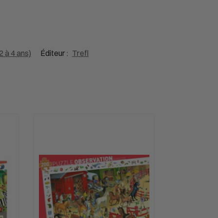
2 à 4 ans)
Éditeur :
Trefl