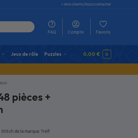
⭐️ Avis clients
|
Nous contacter
FAQ
Compte
Favoris
Jeux de rôle
Puzzles
0,00
€
0
itch
48 pièces +
h
 Stitch de la marque Trefl