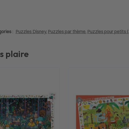
ories :
Puzzles Disney
,
Puzzles par thème
,
Puzzles pour petits (
s plaire