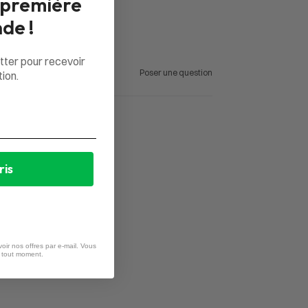
 première
de !
tter pour recevoir
Poser une question
ion.
ris
oir nos offres par e-mail. Vous
à tout moment.