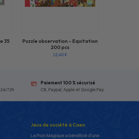
e 35
Puzzle observation – Equitation
200 pcs
12,40
€
Paiement 100 % sécurisé
 24/72h
CB, Paypal, Apple et Google Pay
Jeux de société à Caen
Le Pion Magique a bénéficié d’une