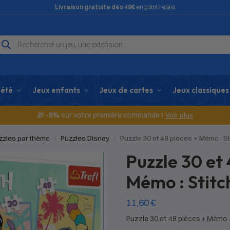
Livraison gratuite dès 49€
en point relais
iété
Jeux enfants
Jeux de cartes
Jeux classiques
🎁
-5%
sur votre première commande !
Voir plus
zzles par thème
Puzzles Disney
Puzzle 30 et 48 pièces + Mémo : St
/
/
Puzzle 30 et 
Mémo : Stitc
11,60
€
Puzzle 30 et 48 pièces + Mémo :