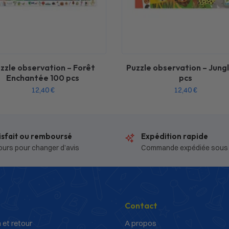
zzle observation – Forêt
Puzzle observation – Jungl
Enchantée 100 pcs
pcs
12,40
€
12,40
€
isfait ou remboursé
Expédition rapide
ours pour changer d’avis
Commande expédiée sous
Contact
 et retour
A propos