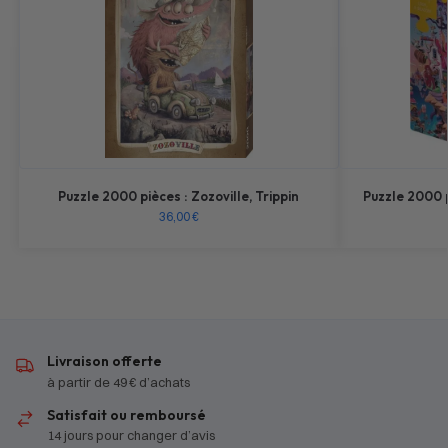
Puzzle 2000 pièces : Zozoville, Trippin
Puzzle 2000 p
36,00
€
Livraison offerte
à partir de 49 € d’achats
Satisfait ou remboursé
14 jours pour changer d’avis