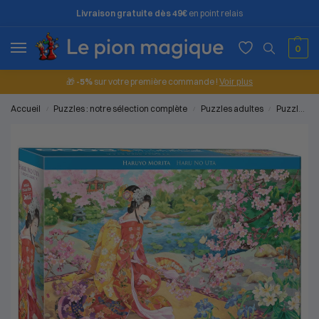
Livraison gratuite dès 49€
en point relais
0
🎁
-5%
sur votre première commande !
Voir plus
Accueil
Puzzles : notre sélection complète
Puzzles adultes
Puzzles 2000 pièces
/
/
/