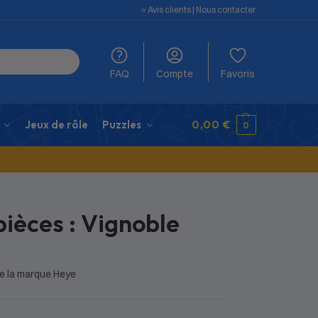
⭐️ Avis clients
|
Nous contacter
FAQ
Compte
Favoris
Jeux de rôle
Puzzles
0,00
€
0
pièces : Vignoble
de la marque Heye