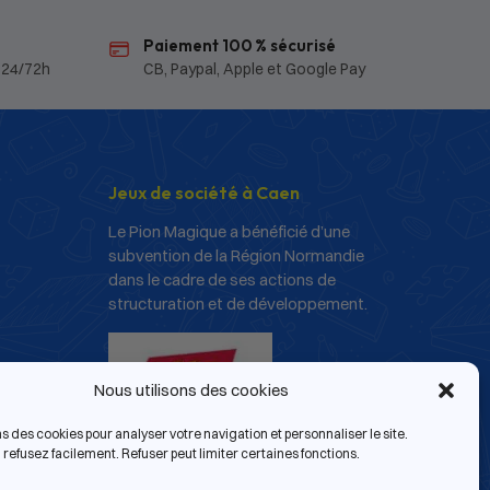
Paiement 100 % sécurisé
 24/72h
CB, Paypal, Apple et Google Pay
Jeux de société à Caen
Le Pion Magique a bénéficié d’une
subvention de la Région Normandie
dans le cadre de ses actions de
structuration et de développement.
Nous utilisons des cookies
ns des cookies pour analyser votre navigation et personnaliser le site.
refusez facilement. Refuser peut limiter certaines fonctions.