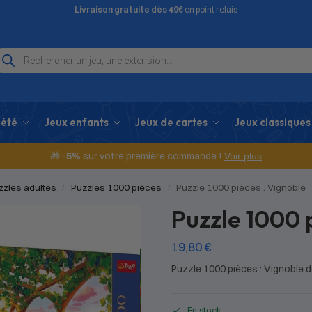
Livraison gratuite dès 49€
en point relais
iété
Jeux enfants
Jeux de cartes
Jeux classiques
🎁
-5%
sur votre première commande !
Voir plus
zzles adultes
Puzzles 1000 pièces
Puzzle 1000 pièces : Vignoble
/
/
Puzzle 1000 
19,80
€
Puzzle 1000 pièces : Vignoble 
En stock