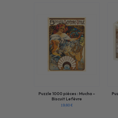
Puzzle 1000 pièces : Mucha –
Puz
Biscuit Lefèvre
19,60
€