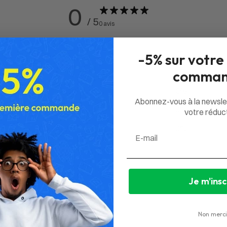
0
/ 5
0 avis
5
0
%
-5% sur votre
4
0
%
comman
3
0
%
Abonnez-vous à la newsle
2
0
%
votre réduct
1
0
%
Email
Je m'insc
Non merci