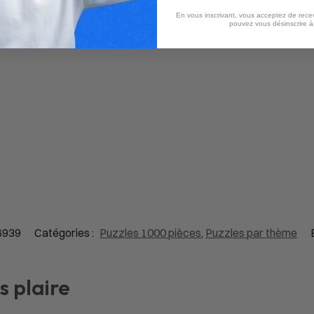
Aucun avis
En vous inscrivant, vous acceptez de recev
pouvez vous désinscrire 
6939
Catégories :
Puzzles 1000 pièces
,
Puzzles par thème
s plaire