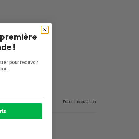
 première
de !
tter pour recevoir
ion.
Poser une question
ris