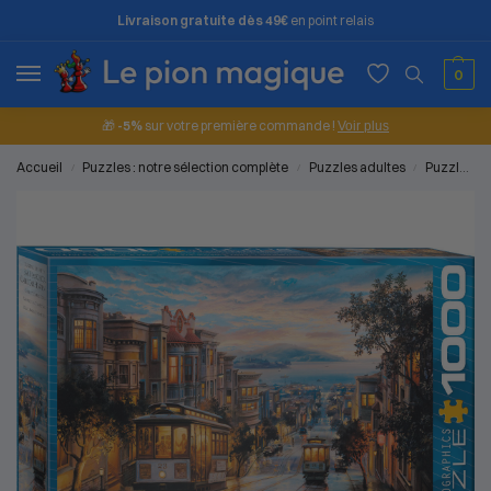
Livraison gratuite dès 49€
en point relais
0
🎁
-5%
sur votre première commande !
Voir plus
Accueil
Puzzles : notre sélection complète
Puzzles adultes
Puzzles 1000 pièces
/
/
/