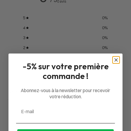
0 avis
5
0
%
4
0
%
3
0
%
2
0
%
1
0
%
-5% sur votre première
commande !
Poser une question
Abonnez-vous à la newsletter pour recevoir
Avis
Questions
0
0
votre réduction.
Email