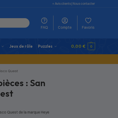
⭐️ Avis clients
|
Nous contacter
FAQ
Compte
Favoris
Jeux de rôle
Puzzles
0,00
€
0
cisco Quest
pièces : San
est
isco Quest de la marque Heye