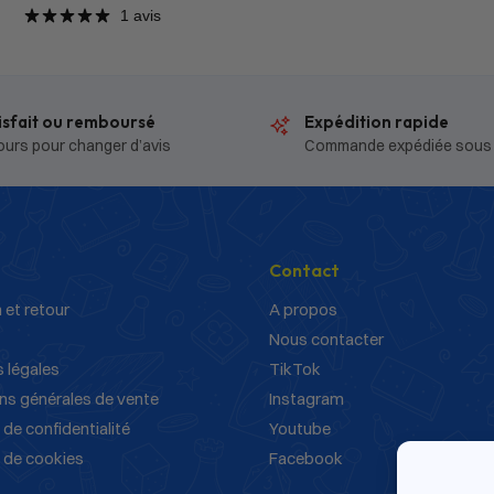
1 avis
isfait ou remboursé
Expédition rapide
ours pour changer d’avis
Commande expédiée sous
Contact
 et retour
A propos
Nous contacter
 légales
TikTok
ns générales de vente
Instagram
 de confidentialité
Youtube
e de cookies
Facebook