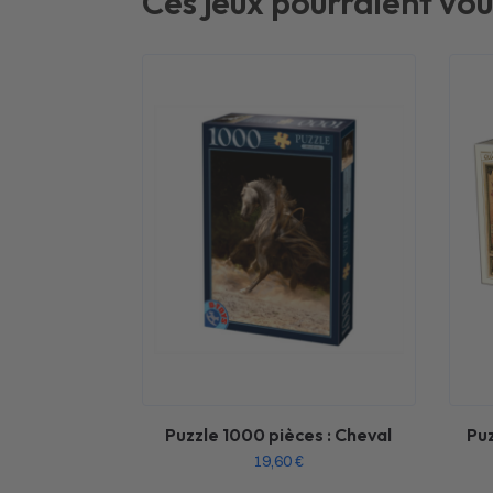
Ces jeux pourraient vou
Puzzle 1000 pièces : Cheval
Puz
19,60
€