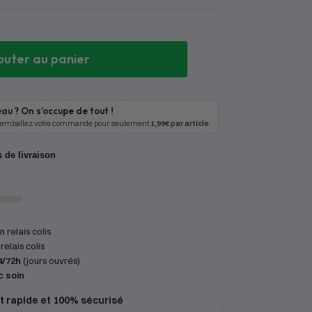
outer au panier
au ? On s’occupe de tout !
 emballez votre commande pour seulement
1,99€ par article
.
s de livraison
 relais colis
relais colis
4/72h
(jours ouvrés)
c soin
 rapide et 100% sécurisé