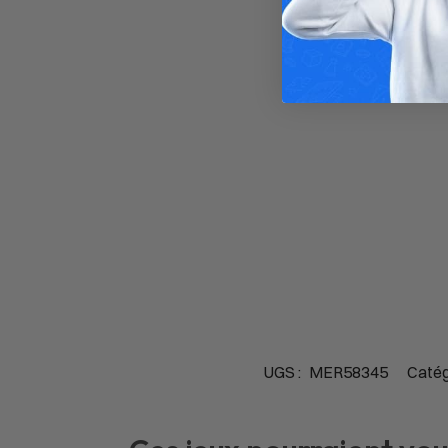
UGS :
MER58345
Catég