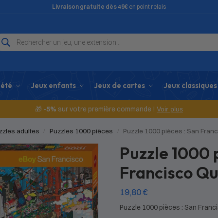
Livraison gratuite dès 49€
en point relais
iété
Jeux enfants
Jeux de cartes
Jeux classiques
🎁
-5%
sur votre première commande !
Voir plus
zzles adultes
Puzzles 1000 pièces
Puzzle 1000 pièces : San Fran
/
/
Puzzle 1000 
Francisco Qu
19,80
€
Puzzle 1000 pièces : San Franc