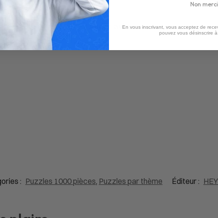
Non merci
Aucun avis
En vous inscrivant, vous acceptez de recev
pouvez vous désinscrire 
ories :
Puzzles 1000 pièces
,
Puzzles par thème
Éditeur :
HEYE