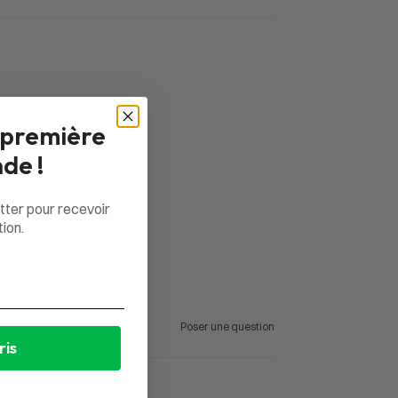
 première
de !
tter pour recevoir
ion.
Poser une question
ris