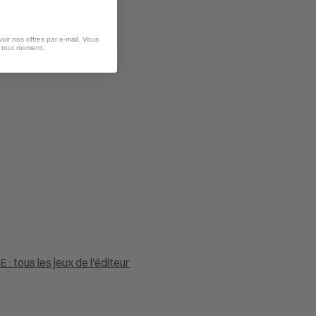
oir nos offres par e-mail. Vous
à tout moment.
 : tous les jeux de l'éditeur