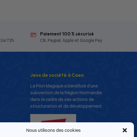
Paiement 100 % sécurisé
 24/72h
CB, Paypal, Apple et Google Pay
Jeux de société à Caen
Le Pion Magique a bénéficié d’une
subvention de la Région Normandie
dans le cadre de ses actions de
structuration et de développement.
Nous utilisons des cookies