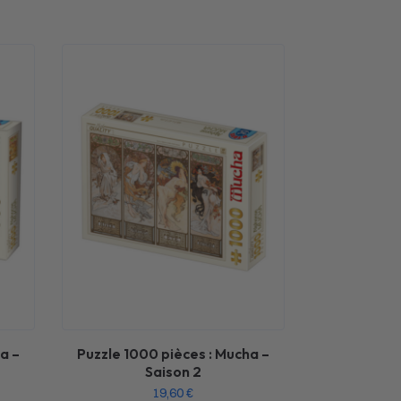
a –
Puzzle 1000 pièces : Mucha –
Saison 2
19,60
€