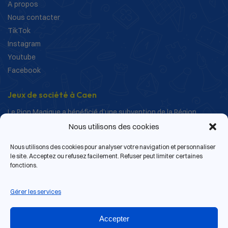
A propos
Nous contacter
TikTok
Instagram
Youtube
Facebook
Jeux de société à Caen
Le Pion Magique a bénéficié d’une subvention de la Région
Normandie dans le cadre de ses actions de structuration et de
Nous utilisons des cookies
développement.
Nous utilisons des cookies pour analyser votre navigation et personnaliser
le site. Acceptez ou refusez facilement. Refuser peut limiter certaines
fonctions.
Gérer les services
Accepter