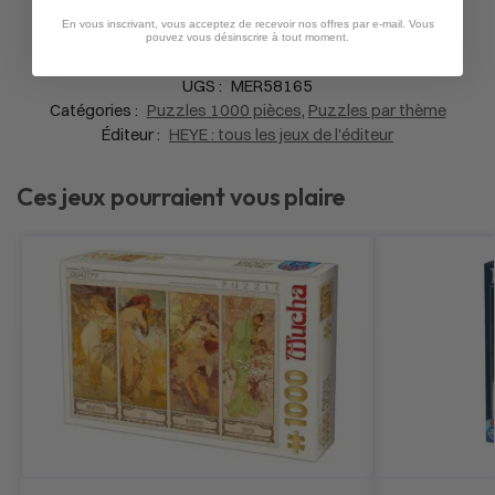
En vous inscrivant, vous acceptez de recevoir nos offres par e-mail. Vous
pouvez vous désinscrire à tout moment.
UGS :
MER58165
Catégories :
Puzzles 1000 pièces
,
Puzzles par thème
Éditeur :
HEYE : tous les jeux de l'éditeur
Ces jeux pourraient vous plaire