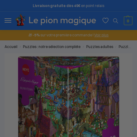
Livraison gratuite dès 49€
en point relais
0
🎁
-5%
sur votre première commande !
Voir plus
Accueil
Puzzles : notre sélection complète
Puzzles adultes
Puzzles 1000 pièces
/
/
/