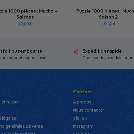
zle 1000 pièces : Mucha –
Puzzle 1000 pièces : Much
Saisons
Saison 2
19,60
€
19,60
€
isfait ou remboursé
Expédition rapide
ours pour changer d’avis
Commande expédiée sous
Contact
 et retour
A propos
Nous contacter
 légales
TikTok
ns générales de vente
Instagram