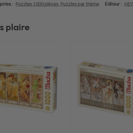
ories :
Puzzles 1000 pièces
,
Puzzles par thème
Éditeur :
HEYE
s plaire