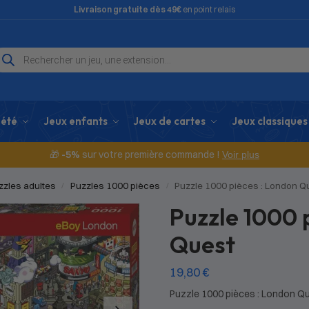
Livraison gratuite dès 49€
en point relais
iété
Jeux enfants
Jeux de cartes
Jeux classiques
🎁
-5%
sur votre première commande !
Voir plus
zzles adultes
Puzzles 1000 pièces
Puzzle 1000 pièces : London Q
/
/
Puzzle 1000 
Quest
19,80
€
Puzzle 1000 pièces : London Q