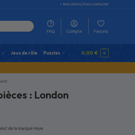
⭐️ Avis clients
|
Nous contacter
FAQ
Compte
Favoris
Jeux de rôle
Puzzles
0,00
€
0
uest
pièces : London
uest de la marque Heye