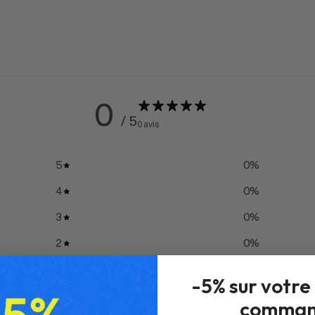
0
/ 5
0 avis
5
0
%
4
0
%
3
0
%
2
0
%
1
0
%
-5% sur votre
comman