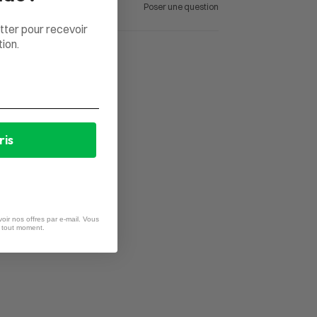
Poser une question
tter pour recevoir
ion.
ris
oir nos offres par e-mail. Vous
à tout moment.