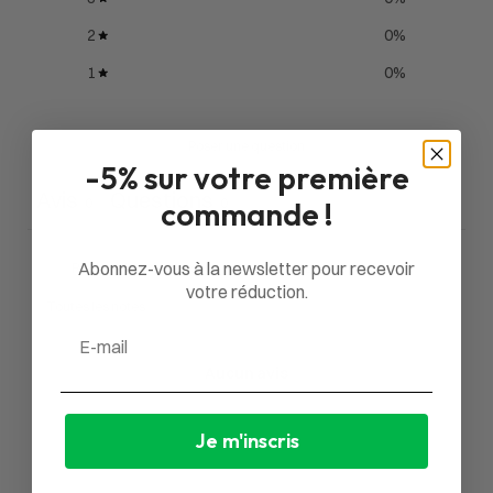
2
0
%
1
0
%
Poser une question
-5% sur votre première
Avis
Questions
commande !
0
0
Abonnez-vous à la newsletter pour recevoir
votre réduction.
Email
Aucun avis
Je m'inscris