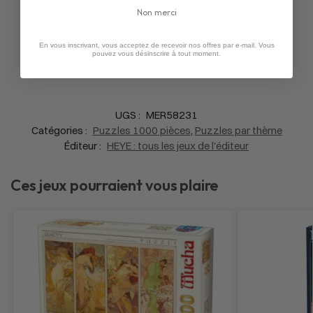
Non merci
En vous inscrivant, vous acceptez de recevoir nos offres par e-mail. Vous
pouvez vous désinscrire à tout moment.
UGS :
MER58231
Catégories :
Puzzles 1000 pièces
,
Puzzles par thème
Éditeur :
HEYE : tous les jeux de l'éditeur
Ces jeux pourraient vous plaire