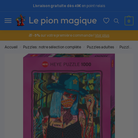
Livraison gratuite dès 49€
en point relais
0
🎁
-5%
sur votre première commande !
Voir plus
Accueil
Puzzles : notre sélection complète
Puzzles adultes
Puzzles 1000 pièces
/
/
/