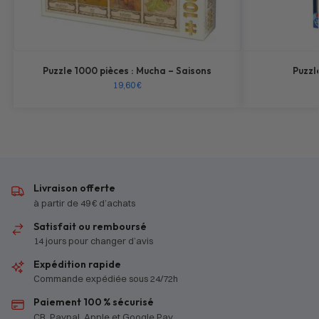
Puzzle 1000 pièces : Mucha – Saisons
Puzzl
19,60
€
Livraison offerte
à partir de 49 € d’achats
Satisfait ou remboursé
14 jours pour changer d’avis
Expédition rapide
Commande expédiée sous 24/72h
Paiement 100 % sécurisé
CB, Paypal, Apple et Google Pay