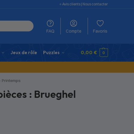
⭐️ Avis clients
|
Nous contacter
FAQ
Compte
Favoris
Jeux de rôle
Puzzles
0,00
€
0
– Printemps
pièces : Brueghel