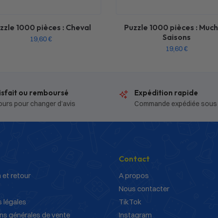
zzle 1000 pièces : Cheval
Puzzle 1000 pièces : Much
Saisons
19,60
€
19,60
€
isfait ou remboursé
Expédition rapide
ours pour changer d’avis
Commande expédiée sous
Contact
 et retour
A propos
Nous contacter
 légales
TikTok
ns générales de vente
Instagram