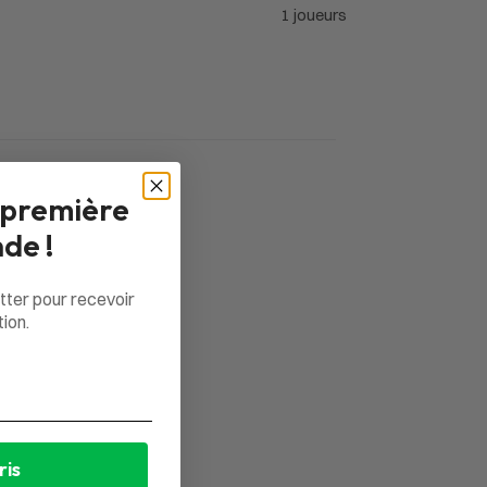
1 joueurs
 première
de !
tter pour recevoir
ion.
ris