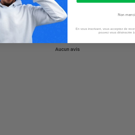
Non merci
En vous inscrivant, vous acceptez de recev
pouvez vous désinscrire 
Aucun avis