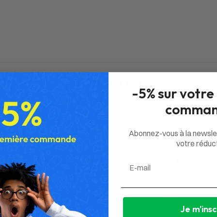
0
-5% sur votre
/ 5
0 avis
comman
5
0
%
Abonnez-vous à la newsle
4
0
%
votre réduct
3
0
%
Email
2
0
%
1
0
%
Je m'insc