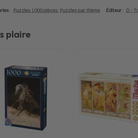
ries :
Puzzles 1000 pièces
,
Puzzles par thème
Éditeur :
D - To
s plaire