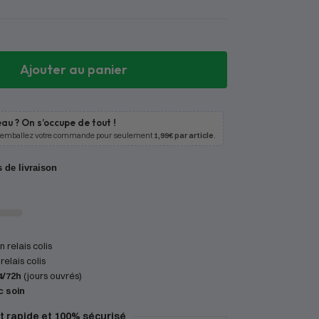
Ajouter au panier
au ? On s’occupe de tout !
 emballez votre commande pour seulement
1,99€ par article
.
s de livraison
 relais colis
relais colis
4/72h
(jours ouvrés)
c soin
 rapide et 100% sécurisé