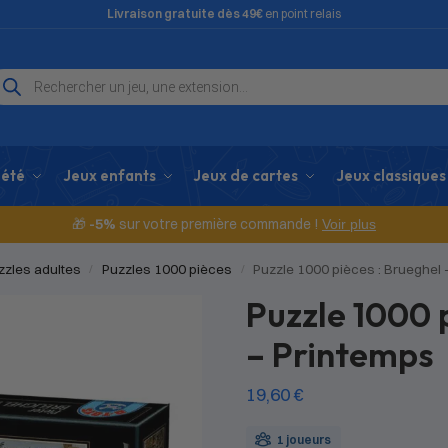
Livraison gratuite dès 49€
en point relais
iété
Jeux enfants
Jeux de cartes
Jeux classiques
🎁
-5%
sur votre première commande !
Voir plus
zzles adultes
Puzzles 1000 pièces
Puzzle 1000 pièces : Brueghel 
/
/
Puzzle 1000 
– Printemps
19,60
€
1 joueurs