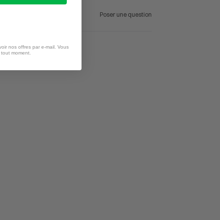
Poser une question
oir nos offres par e-mail. Vous
à tout moment.