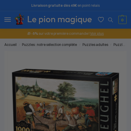
Livraison gratuite dès 49€
en point relais
0
🎁
-5%
sur votre première commande !
Voir plus
Accueil
Puzzles : notre sélection complète
Puzzles adultes
Puzzles 1000 pièces
/
/
/