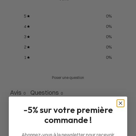
5
0
%
4
0
%
3
0
%
2
0
%
1
0
%
Poser une question
Avis
Questions
0
0
-5% sur votre première
commande !
Abonnez-vous à la newsletter pour recevoir