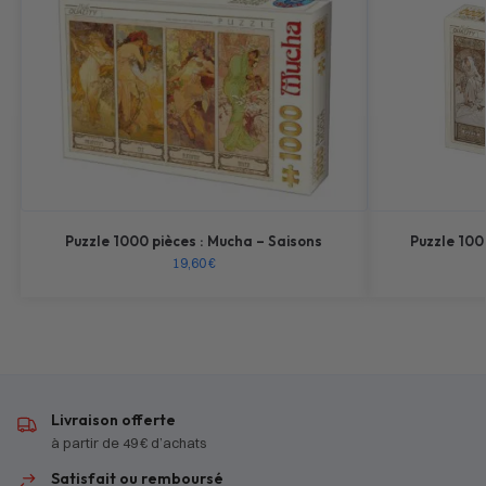
Puzzle 1000 pièces : Mucha – Saisons
Puzzle 100
19,60
€
Livraison offerte
à partir de 49 € d’achats
Satisfait ou remboursé