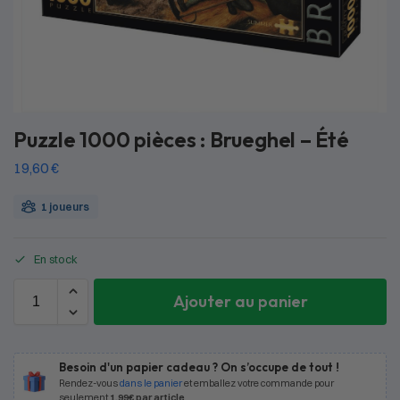
Puzzle 1000 pièces : Brueghel – Été
19,60
€
1 joueurs
En stock
Ajouter au panier
Besoin d'un papier cadeau ? On s’occupe de tout !
Rendez-vous
dans le panier
et emballez votre commande pour
seulement
1,99€ par article
.