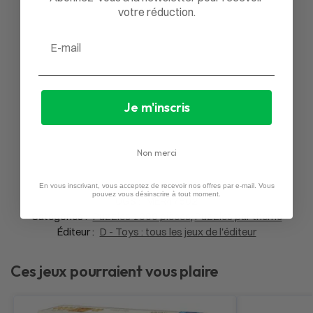
Aucun avis
votre réduction.
Email
Je m'inscris
Non merci
En vous inscrivant, vous acceptez de recevoir nos offres par e-mail. Vous
pouvez vous désinscrire à tout moment.
UGS :
MER47502
Catégories :
Puzzles 1000 pièces
,
Puzzles par thème
Éditeur :
D - Toys : tous les jeux de l'éditeur
Ces jeux pourraient vous plaire