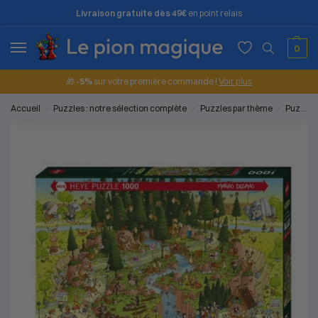
Livraison gratuite dès 49€
en point relais
0
🎁
-5%
sur votre première commande !
Voir plus
Accueil
Puzzles : notre sélection complète
Puzzles par thème
Puzzles paysages et nature
/
/
/