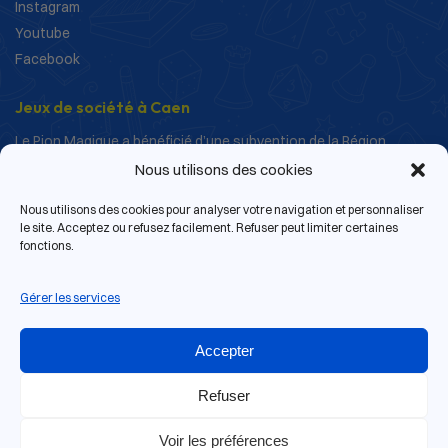
Instagram
Youtube
Facebook
Jeux de société à Caen
Le Pion Magique a bénéficié d’une subvention de la Région
Normandie dans le cadre de ses actions de structuration et de
Nous utilisons des cookies
développement.
Nous utilisons des cookies pour analyser votre navigation et personnaliser
le site. Acceptez ou refusez facilement. Refuser peut limiter certaines
fonctions.
Gérer les services
Accepter
Refuser
Voir les préférences