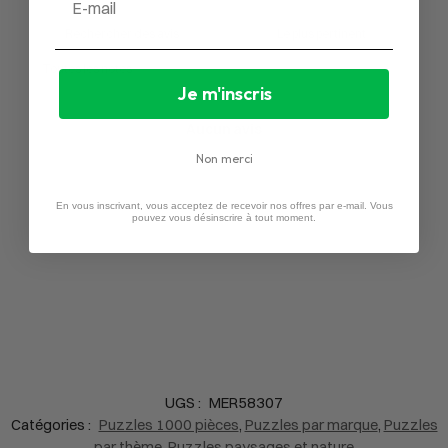
Je m'inscris
Aucun avis
Non merci
En vous inscrivant, vous acceptez de recevoir nos offres par e-mail. Vous
pouvez vous désinscrire à tout moment.
UGS :
MER58307
Catégories :
Puzzles 1000 pièces
,
Puzzles par marque
,
Puzzles
par thème
,
Puzzles paysages et nature