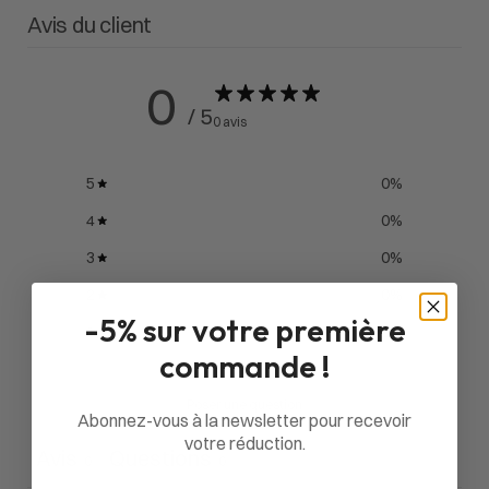
Avis du client
0
/ 5
0 avis
5
0
%
4
0
%
3
0
%
2
0
%
-5% sur votre première
1
0
%
commande !
Poser une question
Abonnez-vous à la newsletter pour recevoir
votre réduction.
Avis
Questions
0
0
Email