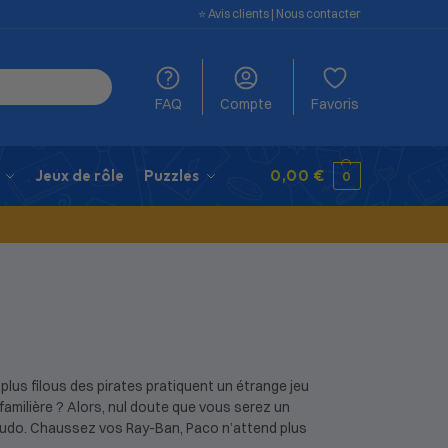
⭐️ Avis clients
|
Nous contacter
FAQ
Compte
Favoris
Jeux de rôle
Puzzles
0,00
€
0
 plus filous des pirates pratiquent un étrange jeu
amilière ? Alors, nul doute que vous serez un
rudo. Chaussez vos Ray-Ban, Paco n’attend plus