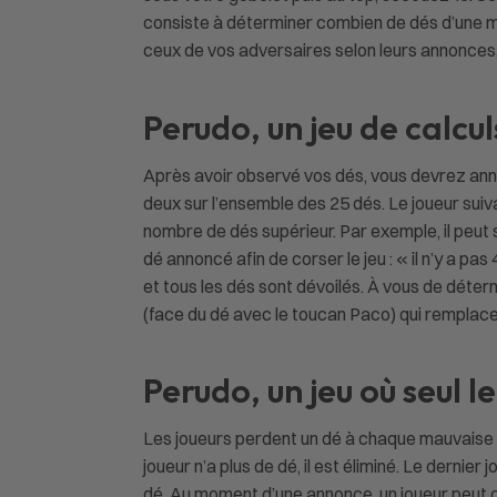
consiste à déterminer combien de dés d’une mê
ceux de vos adversaires selon leurs annonces
Perudo, un jeu de calcu
Après avoir observé vos dés, vous devrez annon
deux sur l’ensemble des 25 dés. Le joueur suivant
nombre de dés supérieur. Par exemple, il peut 
dé annoncé afin de corser le jeu : « il n’y a pas
et tous les dés sont dévoilés. À vous de déter
(face du dé avec le toucan Paco) qui remplacen
Perudo, un jeu où seul 
Les joueurs perdent un dé à chaque mauvaise ann
joueur n’a plus de dé, il est éliminé. Le dernie
dé. Au moment d’une annonce, un joueur peut cr