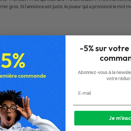
r gros. Si l’annonce est juste, le joueur qui a prononcé le mot ma
-5% sur votre
comman
Abonnez-vous à la newsle
votre réduct
Email
Je m'insc