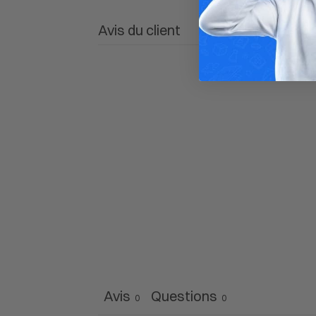
Avis du client
Avis
Questions
0
0