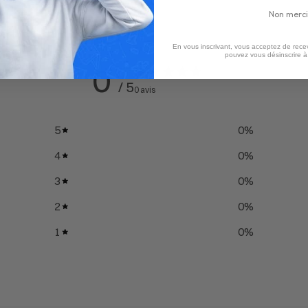
Non merci
En vous inscrivant, vous acceptez de recev
pouvez vous désinscrire 
0
/ 5
0 avis
5
0
%
4
0
%
3
0
%
2
0
%
1
0
%