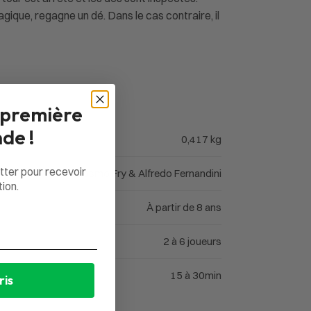
gique, regagne un dé. Dans le cas contraire, il
 première
de !
0,417 kg
tter pour recevoir
Cosmo Fry & Alfredo Fernandini
ion.
À partir de 8 ans
2 à 6 joueurs
15 à 30min
ris