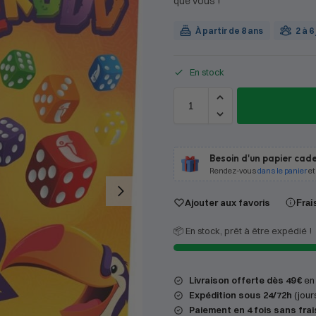
que vous !
À partir de 8 ans
2 à 6
En stock
Besoin d'un papier cade
Rendez-vous
dans le panier
et
Ajouter aux favoris
Frai
📦 En stock, prêt à être expédié !
Livraison offerte dès 49 €
en 
Expédition
sous 24/72h
(jour
Paiement en 4 fois sans frai