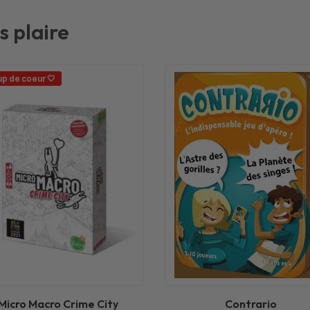
s plaire
p de coeur 🤍
Micro Macro Crime City
Contrario