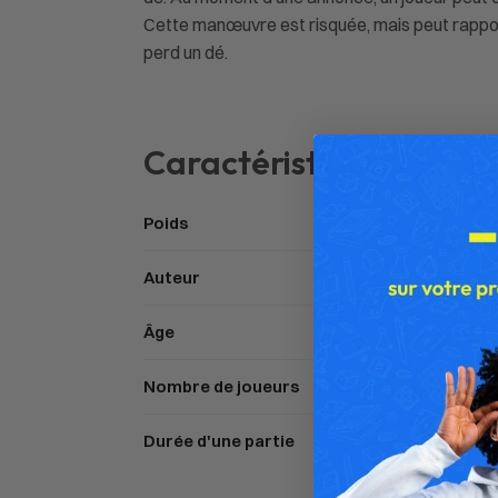
Cette manœuvre est risquée, mais peut rapporte
perd un dé.
Caractéristiques
Poids
Auteur
Âge
Nombre de joueurs
Durée d'une partie