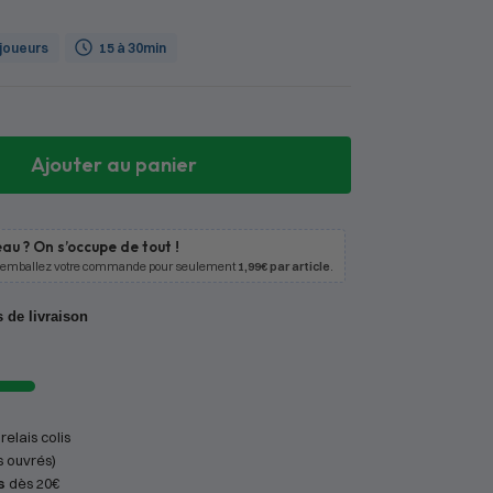
 joueurs
15 à 30min
Ajouter au panier
au ? On s’occupe de tout !
 emballez votre commande pour seulement
1,99€ par article
.
s de livraison
relais colis
s ouvrés)
s
dès 20€