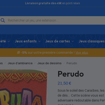
Livraison gratuite dès 49€
en point relais
iété
Jeux enfants
Jeux de cartes
Jeux classiques
🎁
-5%
sur votre première commande !
Voir plus
es
Jeux d’ambiance
Jeux de dessins
Perudo
/
/
/
Perudo
21,50
€
Sous le soleil des Caraïbes, les
de dés… Cette scène vous est f
adversaire redoutable dans Pe