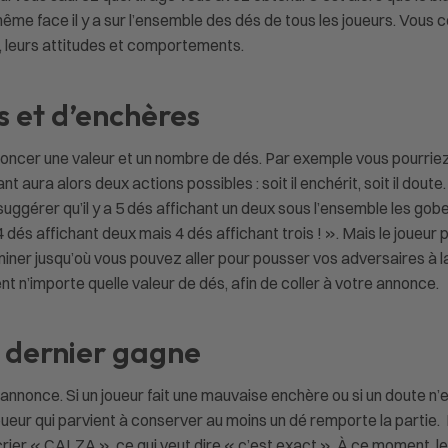
me face il y a sur l’ensemble des dés de tous les joueurs. Vous
, leurs attitudes et comportements.
ls et d’enchères
cer une valeur et un nombre de dés. Par exemple vous pourriez aff
 aura alors deux actions possibles : soit il enchérit, soit il doute. 
suggérer qu’il y a 5 dés affichant un deux sous l’ensemble les gob
 4 dés affichant deux mais 4 dés affichant trois ! ». Mais le joueur
miner jusqu’où vous pouvez aller pour pousser vos adversaires à la
t n’importe quelle valeur de dés, afin de coller à votre annonce.
le dernier gagne
once. Si un joueur fait une mauvaise enchère ou si un doute n’est 
r joueur qui parvient à conserver au moins un dé remporte la partie.
ier « CALZA », ce qui veut dire « c’est exact ». À ce moment, le 