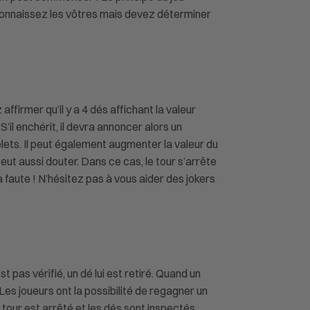
 connaissez les vôtres mais devez déterminer
irmer qu’il y a 4 dés affichant la valeur
S’il enchérit, il devra annoncer alors un
elets. Il peut également augmenter la valeur du
 peut aussi douter. Dans ce cas, le tour s’arrête
 faute ! N’hésitez pas à vous aider des jokers
pas vérifié, un dé lui est retiré. Quand un
 Les joueurs ont la possibilité de regagner un
tour est arrêté et les dés sont inspectés.