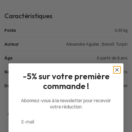
Caractéristiques
Poids
0,35 kg
Auteur
Alexandre Aguilar , Benoît Turpin
Âge
À partir de 8 ans
Nombre de joueurs
2 à 4 joueurs
-5% sur votre première
commande !
Durée d'une partie
15 à 30min
Abonnez-vous à la newsletter pour recevoir
votre réduction.
Avis du client
Email