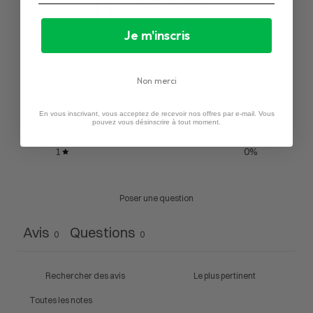
0
/ 5
0 avis
Je m'inscris
5
0
%
4
0
%
Non merci
3
0
%
En vous inscrivant, vous acceptez de recevoir nos offres par e-mail. Vous
pouvez vous désinscrire à tout moment.
2
0
%
1
0
%
Poser une question
Avis
Questions
0
0