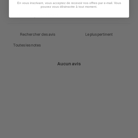
Poser une question
En vous inscrivant, vous acceptez de recevoir nos offres par e-mail. Vous
pouvez vous désinscrire à tout moment.
Avis
Questions
0
0
Aucun avis