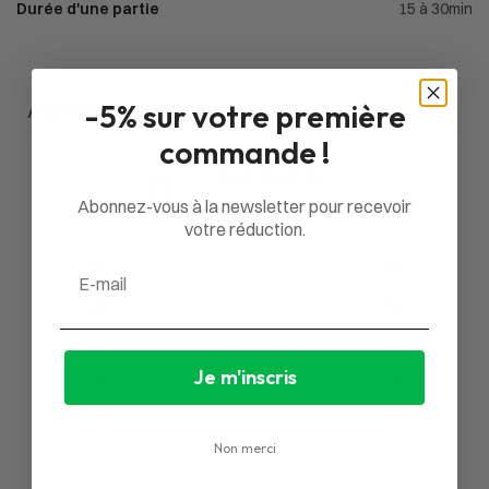
Durée d'une partie
15 à 30min
Avis du client
-5% sur votre première
commande !
0
/ 5
Abonnez-vous à la newsletter pour recevoir
0 avis
votre réduction.
5
0
%
Email
4
0
%
3
0
%
Je m'inscris
2
0
%
1
0
%
Non merci