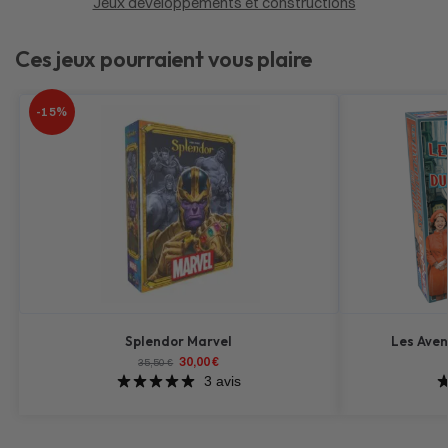
Jeux développements et constructions
Ces jeux pourraient vous plaire
-15%
Splendor Marvel
Les Aven
30,00
€
35,50
€
3 avis