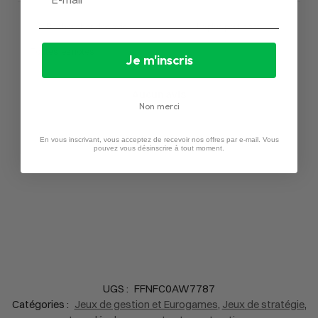
Je m'inscris
Aucun avis
Non merci
En vous inscrivant, vous acceptez de recevoir nos offres par e-mail. Vous
pouvez vous désinscrire à tout moment.
UGS :
FFNFC0AW7787
Catégories :
Jeux de gestion et Eurogames
,
Jeux de stratégie
,