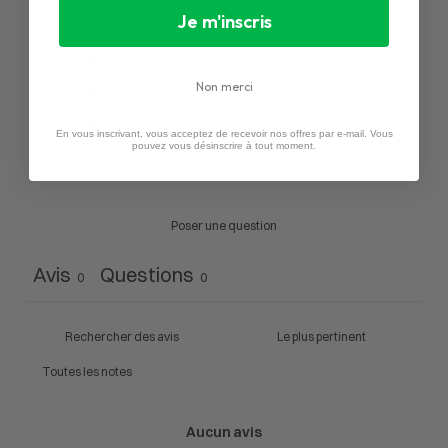
Je m'inscris
5
0
%
4
0
%
Non merci
3
0
%
2
0
%
En vous inscrivant, vous acceptez de recevoir nos offres par e-mail. Vous
pouvez vous désinscrire à tout moment.
1
0
%
Poser une question
Avis
Questions
0
0
Aucun avis