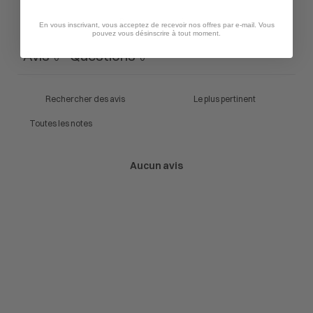
Poser une question
En vous inscrivant, vous acceptez de recevoir nos offres par e-mail. Vous
pouvez vous désinscrire à tout moment.
Avis
Questions
0
0
Aucun avis