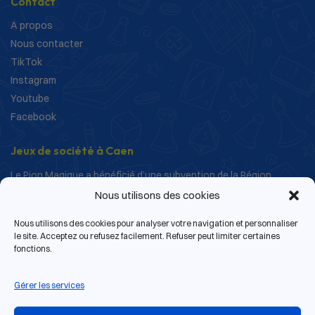
Contact
A propos
Nous contacter
TikTok
Instagram
Youtube
Facebook
Jeux de société à Caen
Le Pion Magique a bénéficié d’une subvention de la Région
Normandie dans le cadre de ses actions de structuration et de
Nous utilisons des cookies
développement.
Nous utilisons des cookies pour analyser votre navigation et personnaliser
le site. Acceptez ou refusez facilement. Refuser peut limiter certaines
fonctions.
Gérer les services