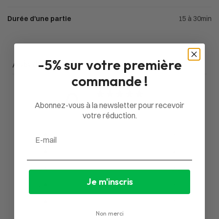
Durée d'une partie
15 à 30min
-5% sur votre première
Avis du client
commande !
0
/ 5
Abonnez-vous à la newsletter pour recevoir
0 avis
votre réduction.
Email
5
0
%
4
0
%
3
0
%
Je m'inscris
2
0
%
1
0
%
Non merci