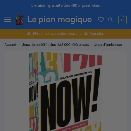
Livraison gratuite dès 49€
en point relais
0
🎁
-5%
sur votre première commande !
Voir plus
Accueil
Jeux de société : plus de 3 000 références
Jeux d’ambiance
No
/
/