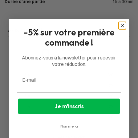
Durée d'une partie
15 à 30min
Avis du client
-5% sur votre première
commande !
0
/ 5
Abonnez-vous à la newsletter pour recevoir
0 avis
votre réduction.
5
0
%
Email
4
0
%
3
0
%
Je m'inscris
2
0
%
1
0
%
Non merci
Poser une question