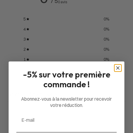
/ 5
0 avis
5
0
%
4
0
%
3
0
%
2
0
%
1
0
%
-5% sur votre première
Poser une question
commande !
Avis
Questions
0
0
Abonnez-vous à la newsletter pour recevoir
votre réduction.
Email