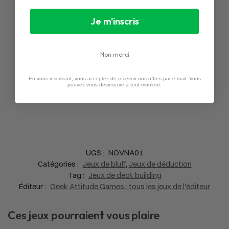
Aucun avis
Je m'inscris
Non merci
En vous inscrivant, vous acceptez de recevoir nos offres par e-mail. Vous
pouvez vous désinscrire à tout moment.
UGS :
NOVNA01
Catégories :
Jeux de bluff
,
Jeux de déduction
Tag :
Jeux de deck building
Éditeur :
Geek Attitude Games : tous les jeux de l'éditeur
Ces jeux pourraient vous plaire