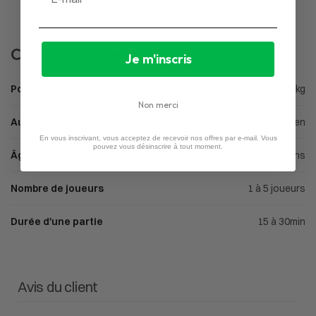
Caractéristiques
Je m'inscris
Poids
0,25 kg
Non merci
Auteur
David Carmona, Karen Nguyen
En vous inscrivant, vous acceptez de recevoir nos offres par e-mail. Vous
pouvez vous désinscrire à tout moment.
Âge
À partir de 7 ans
Nombre de joueurs
1 à 5 joueurs
Durée d'une partie
15 à 30min
Avis du client