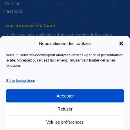
Youtube
Facebook
Jeux de société à Caen
Le Pion Magique a bénéficié d’une subvention de la Région
Normandie dans le cadre de ses actions de structuration et de
Nous utilisons des cookies
développement.
Nous utilisons des cookies pour analyser votre navigation et personnaliser
le site. Acceptez ou refusez facilement. Refuser peut limiter certaines
fonctions.
Gérer les services
Accepter
Refuser
Voir les préférences
13 rue de Bras, 14000 Caen