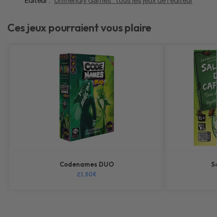
Éditeur :
Unfriendly Games : tous les jeux de l'éditeur
Ces jeux pourraient vous plaire
Codenames DUO
S
21,50
€