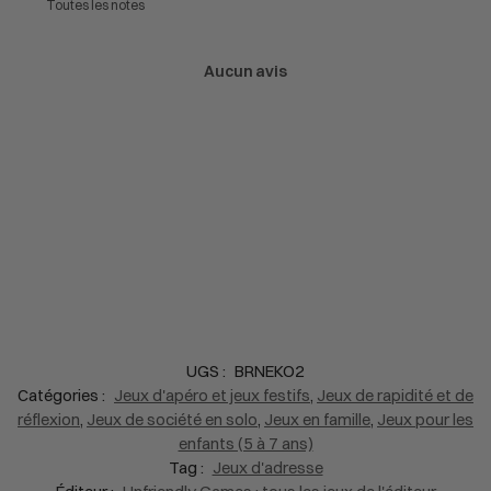
Aucun avis
UGS :
BRNEKO2
Catégories :
Jeux d'apéro et jeux festifs
,
Jeux de rapidité et de
réflexion
,
Jeux de société en solo
,
Jeux en famille
,
Jeux pour les
enfants (5 à 7 ans)
Tag :
Jeux d'adresse