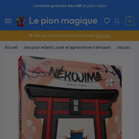
Livraison gratuite dès 49€
en point relais
0
🎁
-5%
sur votre première commande !
Voir plus
Accueil
Jeux pour enfants : jouer et apprendre en s'amusant
Jeux pour les enfants (5 à 7 ans)
/
/