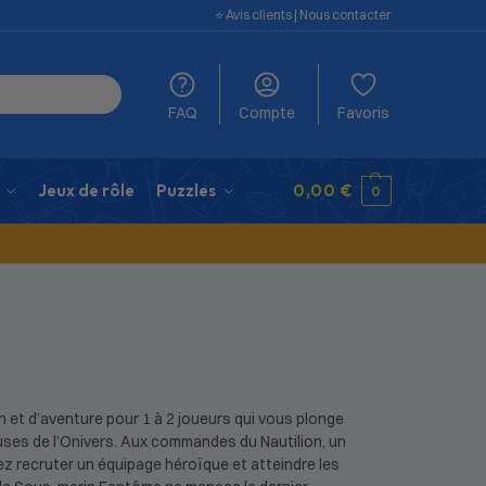
⭐️ Avis clients
|
Nous contacter
FAQ
Compte
Favoris
Jeux de rôle
Puzzles
0,00
€
0
on et d’aventure pour 1 à 2 joueurs qui vous plonge
ses de l’Onivers. Aux commandes du Nautilion, un
z recruter un équipage héroïque et atteindre les