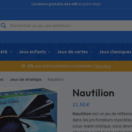
Livraison gratuite dès 49€
en point relais
iété
Jeux enfants
Jeux de cartes
Jeux classiques
🎁
-5%
sur votre première commande !
Voir plus
es
Jeux de stratégie
Nautilion
/
/
Nautilion
21,50
€
Nautilion
est un jeu de réflexi
dans les profondeurs mystérieu
sous-marin onirique, vous devre