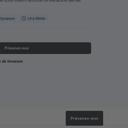
le Sous-marin Fantôme ne menace le dernier
 2 joueurs
15 à 30min
Prévenez-moi
s de livraison
Prévenez-moi