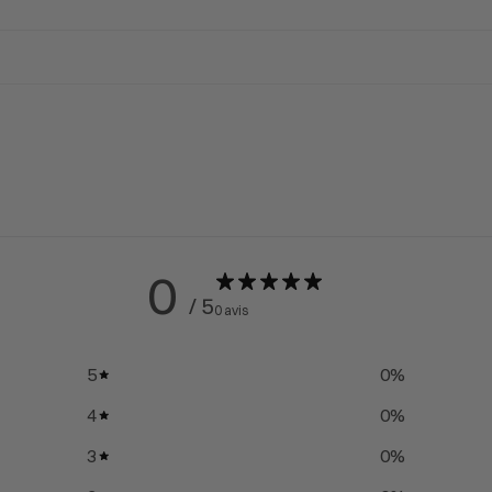
0
/ 5
0 avis
5
0
%
4
0
%
3
0
%