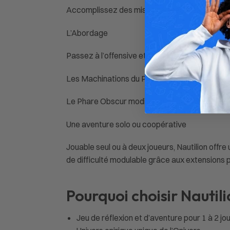
Accomplissez des missions spéciales en accept
L’Abordage
Passez à l’offensive et tentez d’attaquer dir
Les Machinations du Phare Obscur
Le Phare Obscur modifie les règles de la part
Une aventure solo ou coopérative
Jouable seul ou à deux joueurs, Nautilion off
de difficulté modulable grâce aux extensions 
Pourquoi choisir Nautili
Jeu de réflexion et d’aventure pour 1 à 2 jo