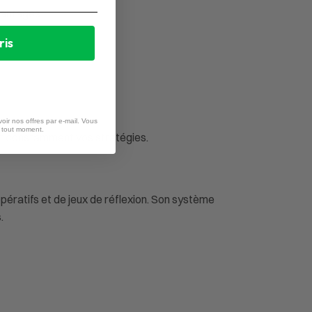
vantages.
ris
oir nos offres par e-mail. Vous
à tout moment.
ant constamment vos stratégies.
pératifs et de jeux de réflexion. Son système
.