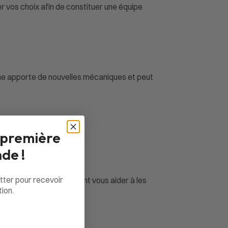
r vos choix afin de constituer une équipe
une apporte de nouvelles mécaniques et peut
 première
tratégiques.
de !
tter pour recevoir
eurs spécialisés peuvent vous aider à les
ion.