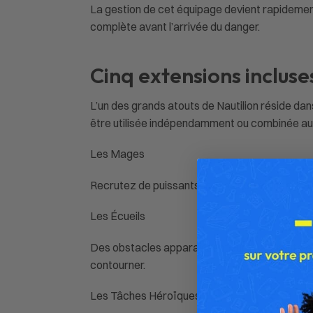
La gestion de cet équipage devient rapidement 
complète avant l’arrivée du danger.
Cinq extensions incluse
L’un des grands atouts de Nautilion réside da
être utilisée indépendamment ou combinée aux 
Les Mages
Recrutez de puissants mages qui viennent comp
Les Écueils
Des obstacles apparaissent sur votre route e
contourner.
Les Tâches Héroïques