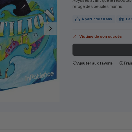
Abysses avant que le redoutab
refuge des peuples marins.
À partir de 10 ans
1 à
Victime de son succès
Ajouter aux favoris
Frai