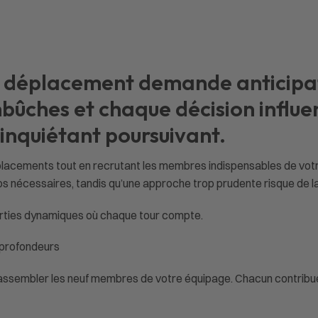
 déplacement demande anticipati
bûches et chaque décision influe
 inquiétant poursuivant.
placements tout en recrutant les membres indispensables de vot
os nécessaires, tandis qu’une approche trop prudente risque de l
arties dynamiques où chaque tour compte.
 profondeurs
assembler les neuf membres de votre équipage. Chacun contribue 