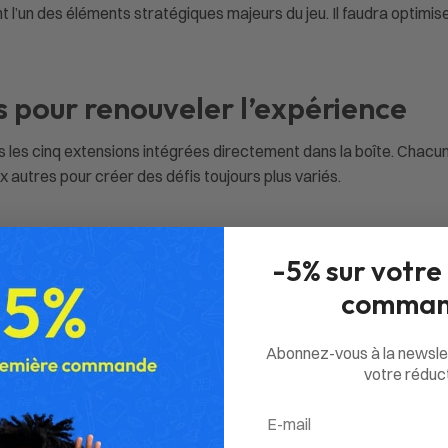
l’un des éléments stratégiques majeurs du jeu. Il faudra optimise
s pour renouveler l’expérience
ns les cinq extensions intégrées directement dans la boîte. Chac
autres pour créer des défis toujours plus variés.
-5% sur votre
léter votre équipage et vous offrent de nouvelles possibilités s
comman
Abonnez-vous à la newsle
t compliquent vos déplacements. Heureusement, certains navigat
votre réduct
Email