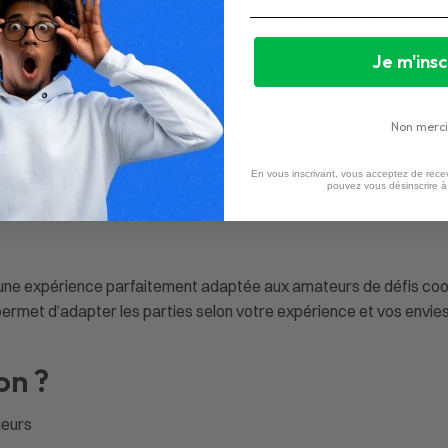
ant parfois des sacrifices difficiles pour obtenir de précieux a
Je m'insc
ectement le Sous-marin Fantôme pour ralentir sa progression.
Non merci
En vous inscrivant, vous acceptez de recev
pouvez vous désinscrire 
ie à chaque tour, créant des situations imprévisibles et renouvel
re une expérience parfaitement adaptée aux amateurs de défis coo
permet d’adapter les parties selon votre expérience et vos envies
on ?
ueurs