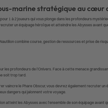
sous-marine stratégique au cœur d
re pour 1 à 2 joueurs qui vous plonge dans les profondeurs mystér
z recruter un équipage héroïque et atteindre les Abysses avant 
 Nautilion combine course, gestion de ressources et prise de risq
ur les profondeurs de l’Onivers. Face à cette menace grandissante
e soit trop tard.
spérer vaincre le Phare Obscur, vous devrez également recruter 
eux dangers qui jalonnent votre voyage.
ilion atteint les Abysses avec l’ensemble de son équipage avant q