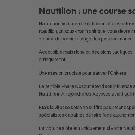
Nautilion
: une course 
Nautilion
est un jeu de réflexion et d’aventu
Nautilion, un sous-marin onirique, vous devre
menace le dernier refuge des peuples marins.
Accessible mais riche en décisions tactiques,
qu’inquiétant.
Une mission cruciale pour sauver l’Onivers
Le terrible Phare Obscur étend son influence s
Nautilion
et rejoindre les Abysses avant qu’il n
Mais la vitesse seule ne suffira pas. Pour e
spécialistes capables de faire face aux nombr
La victoire s’obtient uniquement si votre Naut