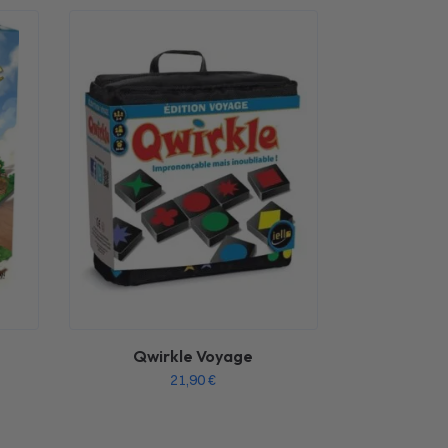
Qwirkle Voyage
21,90
€