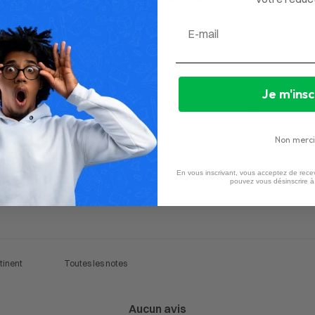
0
/ 5
0 avis
Email
5
0
%
4
0
%
Je m'insc
3
0
%
2
0
%
Non merci
1
0
%
En vous inscrivant, vous acceptez de recev
pouvez vous désinscrire 
Aucun avis