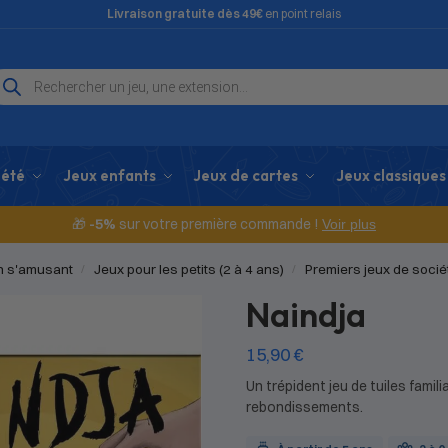
Livraison gratuite dès 49€
en point relais
iété
Jeux enfants
Jeux de cartes
Jeux classiques
🎁
-5%
sur votre première commande !
Voir plus
en s'amusant
Jeux pour les petits (2 à 4 ans)
Premiers jeux de socié
/
/
Naindja
15,90
€
Un trépident jeu de tuiles famili
rebondissements.