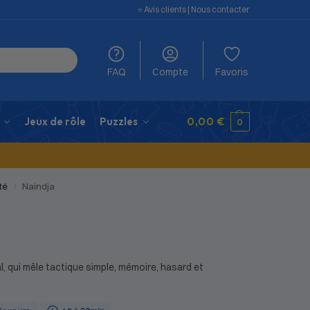
⭐️ Avis clients
|
Nous contacter
FAQ
Compte
Favoris
Jeux de rôle
Puzzles
0,00
€
0
té
Naindja
/
al, qui mêle tactique simple, mémoire, hasard et