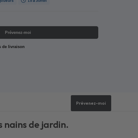
 joueurs
15 à 30min
Prévenez-moi
s de livraison
Prévenez-moi
 nains de jardin.