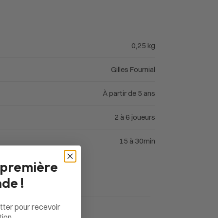
0,25 kg
Gilles Fournial
À partir de 5 ans
2 à 6 joueurs
15 à 30min
 première
de !
tter pour recevoir
ion.