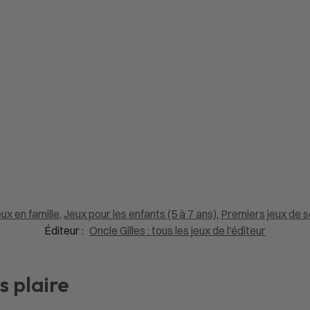
ux en famille
,
Jeux pour les enfants (5 à 7 ans)
,
Premiers jeux de s
Éditeur :
Oncle Gilles : tous les jeux de l'éditeur
s plaire