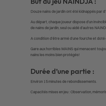
But du jeu NAINDJA :
Douze nains de jardin ont été kidnappés par d’
Au départ, chaque joueur dispose d’un invincibl
de nains de jardin, seul ou aidé d’autres NAI
A condition d’être armé d’une fourche et doté 
Gare aux horribles MAINS qui menacent toujours
nains les moins bien protégés!
Durée d’une partie :
Environ 15 minutes de rebondissements.
Capacités mises en jeu : Observation, mémorisa