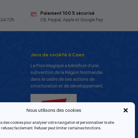
Paiement 100 % sécurisé
 24/72h
CB, Paypal, Apple et Google Pay
Jeux de société à Caen
Le Pion Magique a bénéficié d’une
subvention de la Région Normandie
dans le cadre de ses actions de
structuration et de développement.
Nous utilisons des cookies
ns des cookies pour analyser votre navigation et personnaliser le site.
refusez facilement. Refuser peut limiter certaines fonctions.