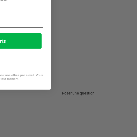
ris
oir nos offres par e-mail. Vous
à tout moment.
Poser une question