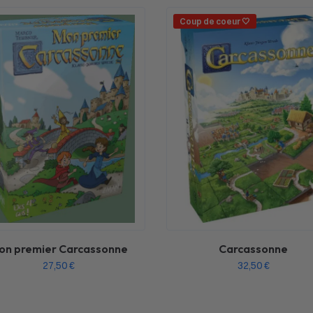
Coup de coeur 🤍
on premier Carcassonne
Carcassonne
27,50
€
32,50
€