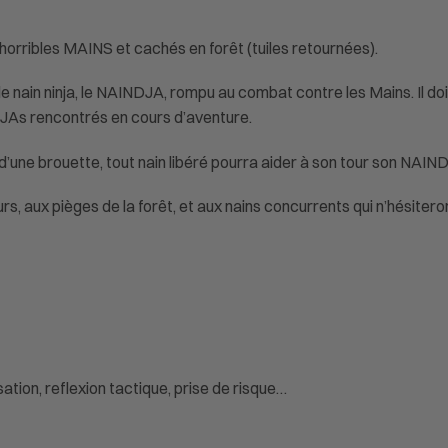
horribles MAINS et cachés en forêt (tuiles retournées).
e nain ninja, le NAINDJA, rompu au combat contre les Mains. Il doit 
NDJAs rencontrés en cours d’aventure.
d’une brouette, tout nain libéré pourra aider à son tour son NAIND
, aux pièges de la forêt, et aux nains concurrents qui n’hésiter
tion, reflexion tactique, prise de risque…