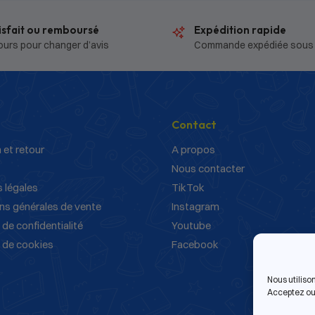
isfait ou remboursé
Expédition rapide
ours pour changer d’avis
Commande expédiée sous
Contact
 et retour
A propos
Nous contacter
 légales
TikTok
ns générales de vente
Instagram
 de confidentialité
Youtube
e de cookies
Facebook
Nous utiliso
Acceptez ou 