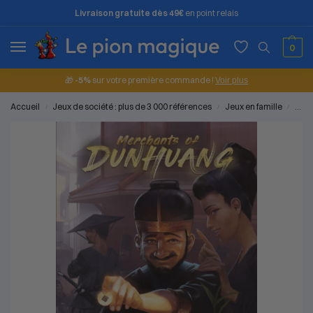
Livraison gratuite dès 49€
en point relais
0
🎁
-5%
sur votre première commande !
Voir plus
Accueil
Jeux de société : plus de 3 000 références
Jeux en famille
Merc
/
/
/