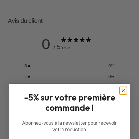
Avis du client
0
/ 5
0 avis
5
0
%
4
0
%
3
0
%
-5% sur votre première
2
0
%
commande !
1
0
%
Abonnez-vous à la newsletter pour recevoir
votre réduction.
Poser une question