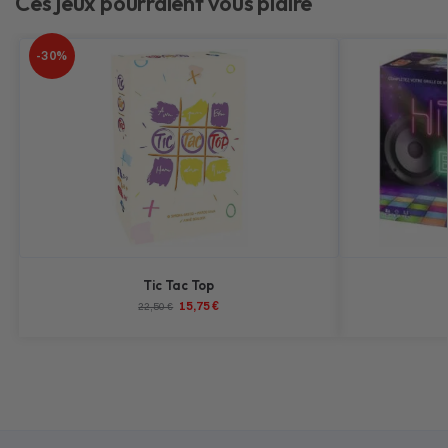
Ces jeux pourraient vous plaire
-30%
Tic Tac Top
15,75
€
22,50
€