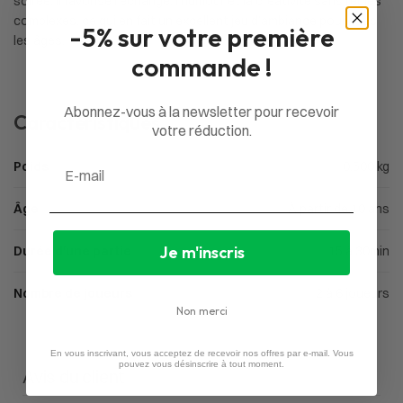
soirée. Il favorise l’échange, l’humour et la créativité sans règles
complexes, ce qui en fait un excellent jeu d’ambiance pour tous
-5% sur votre première
les âges.
commande !
Abonnez-vous à la newsletter pour recevoir
Caractéristiques
votre réduction.
Email
Poids
0,500 kg
Âge
À partir de 10 ans
Je m'inscris
Durée d'une partie
15 à 30min
Nombre de joueurs
2 à 6 joueurs
Non merci
En vous inscrivant, vous acceptez de recevoir nos offres par e-mail. Vous
pouvez vous désinscrire à tout moment.
Avis du client