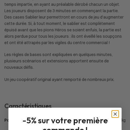
temps impartie, en ayant au préalable dérobé chacun un objet.
Les joueurs disposent de 3 minutes en commençant la partie.
Des cases Sablier leur permettront en cours de jeu d’augmenter
cette durée. Si, à tout moment, le sablier est complètement
épuisé avant que les pions Héros se soient enfuis, la partie est
alors perdue pour tous les joueurs : ils ont éveillé les soupçons
et ont été attrapés par les vigiles du centre commercial !
Les règles de bases sont expliquées en quelques minutes,
plusieurs scénarios et extensions apportent ensuite de
nouveaux défis.
Un jeu coopératif original ayant remporté de nombreux prix.
Caractéristiques
-5% sur votre première
Poids
0,97 kg
commande !