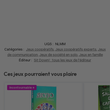
UGS :
NLMM
Catégories :
Jeux coopératifs
,
Jeux coopératifs experts
,
Jeux
de communication
,
Jeux de société en solo
,
Jeux en famille
Éditeur :
Sit Down! : tous les jeux de l'éditeur
Ces jeux pourraient vous plaire
Incontournable ⭐