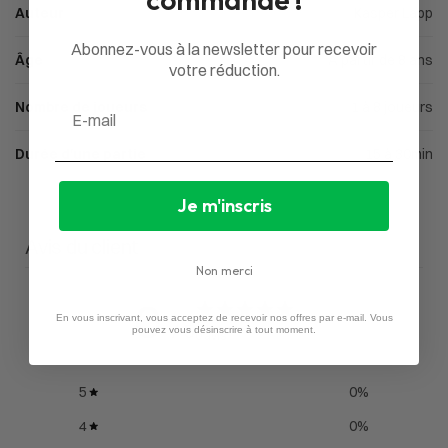
Auteur
Kasper Lapp
Abonnez-vous à la newsletter pour recevoir
Âge
À partir de 8 ans
votre réduction.
Nombre de joueurs
1 à 8 joueurs
Email
Durée d'une partie
15 à 30min
Je m'inscris
Avis du client
Non merci
0
En vous inscrivant, vous acceptez de recevoir nos offres par e-mail. Vous
/ 5
pouvez vous désinscrire à tout moment.
0 avis
5
0
%
4
0
%