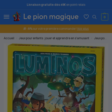
Livraison gratuite dès 49€
en point relais
0
🎁
-5%
sur votre première commande !
Voir plus
Accueil
Jeux pour enfants : jouer et apprendre en s'amusant
Jeux pour les petits (2 à 4 ans)
/
/