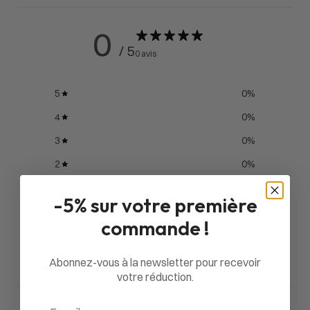
0
/ 5
0 avis
5
0
%
4
0
%
3
0
%
2
0
%
1
0
%
-5% sur votre première
commande !
Poser une question
Abonnez-vous à la newsletter pour recevoir
Avis
Questions
0
0
votre réduction.
Email