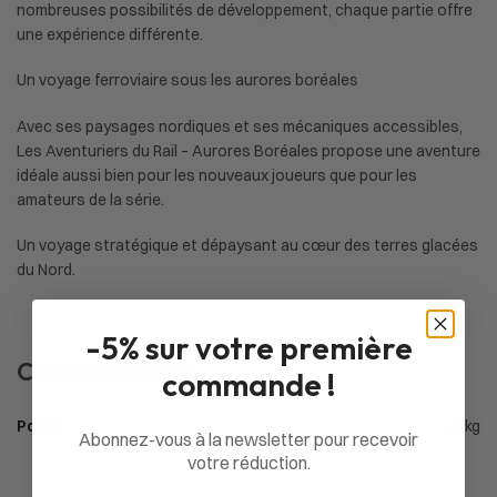
nombreuses possibilités de développement, chaque partie offre
une expérience différente.
Un voyage ferroviaire sous les aurores boréales
Avec ses paysages nordiques et ses mécaniques accessibles,
Les Aventuriers du Rail – Aurores Boréales propose une aventure
idéale aussi bien pour les nouveaux joueurs que pour les
amateurs de la série.
Un voyage stratégique et dépaysant au cœur des terres glacées
du Nord.
-5% sur votre première
Caractéristiques
commande !
Poids
1,120 kg
Abonnez-vous à la newsletter pour recevoir
votre réduction.