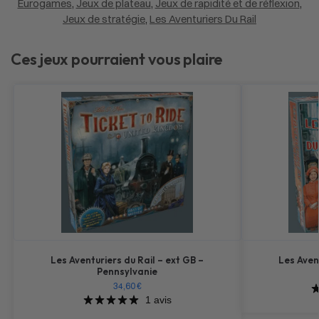
Eurogames
,
Jeux de plateau
,
Jeux de rapidité et de réflexion
,
Jeux de stratégie
,
Les Aventuriers Du Rail
Ces jeux pourraient vous plaire
Les Aventuriers du Rail – ext GB –
Les Aven
Pennsylvanie
34,60
€
1 avis