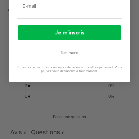
Email
Avis du client
0
Je m'inscris
/ 5
0 avis
Non merci
5
0
%
4
0
%
En vous inscrivant, vous acceptez de recevoir nos offres par e-mail. Vous
pouvez vous désinscrire à tout moment.
3
0
%
2
0
%
1
0
%
Poser une question
Avis
Questions
0
0