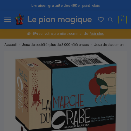
Livraison gratuite dès 49€
en point relais
0
🎁
-5%
sur votre première commande !
Voir plus
Accueil
Jeux de société : plus de 3 000 références
Jeux de placement
/
/