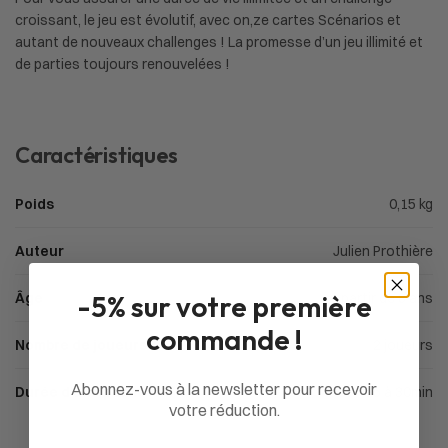
croissant, le jeu est évolutif, avec on,ze cartes Scénarios et
autant de nouveaux challenges ! La promesse d’un jeu illimité et
de parties toujours renouvelées !
Caractéristiques
Poids
0,15 kg
Auteur
Julien Prothière
-5% sur votre première
Âge
À partir de 8 ans
commande !
Nombre de joueurs
2 joueurs
Abonnez-vous à la newsletter pour recevoir
Durée d'une partie
15 à 30min
votre réduction.