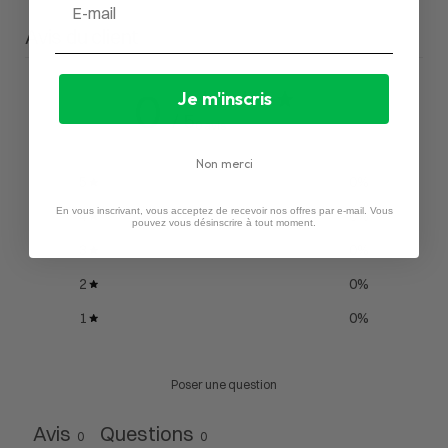
Email
Avis du client
0
Je m'inscris
/ 5
0 avis
Non merci
5
0
%
En vous inscrivant, vous acceptez de recevoir nos offres par e-mail. Vous
4
0
%
pouvez vous désinscrire à tout moment.
3
0
%
2
0
%
1
0
%
Poser une question
Avis
Questions
0
0