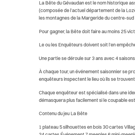
La Bête du Gévaudan est le nom historique as
(composée de l’actuel département de la Lozèr
les montagnes de la Margeride du centre-sud 
Pour gagner, la Bête doit faire au moins 25 vic
Le ou les Enquêteurs doivent soit l’en empêche
Une partie se déroule sur 3 ans avec 4 saisons
À chaque tour, un événement saisonnier se produ
enquêteurs inspectent le lieu où ils se trouvent
Chaque enquêteur est spécialisé dans une iden
démasquera plus facilement si le coupable es
Contenu du jeu La Bête
1 plateau 5 silhouettes en bois 30 cartes Vill
24 cartes Événement 7 meeples 6 mini-meeple