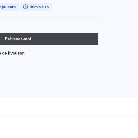
 5 joueurs
30min à 1h
Prévenez-moi
s de livraison