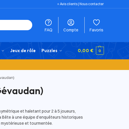
⭐️ Avis clients
|
Nous contacter
FAQ
Compte
Favoris
Jeux de rôle
Puzzles
0,00
€
0
évaudan)
Gévaudan)
symétrique et haletant pour 2 à 5 joueurs,
a Bête à une équipe d’enquêteurs historiques
le mystérieuse et tourmentée.