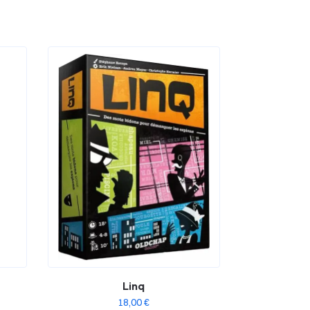
Linq
18,00
€