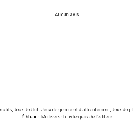
Aucun avis
ratifs
,
Jeux de bluff
,
Jeux de guerre et d'affrontement
,
Jeux de pl
Éditeur :
Multivers : tous les jeux de l'éditeur