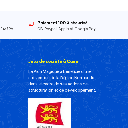
Paiement 100 % sécurisé
 24/72h
CB, Paypal, Apple et Google Pay
Jeux de société à Caen
Le Pion Magique a bénéficié d’une
subvention de la Région Normandie
dans le cadre de ses actions de
structuration et de développement.