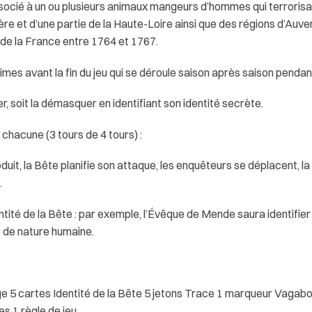
socié à un ou plusieurs animaux mangeurs d’hommes qui terrorisa
e et d’une partie de la Haute-Loire ainsi que des régions d’Auve
de la France entre 1764 et 1767.
times avant la fin du jeu qui se déroule saison après saison pendan
r, soit la démasquer en identifiant son identité secrète.
 chacune (3 tours de 4 tours) :
it, la Bête planifie son attaque, les enquêteurs se déplacent, la B
.
tité de la Bête : par exemple, l’Évêque de Mende saura identifier
t de nature humaine.
age 5 cartes Identité de la Bête 5 jetons Trace 1 marqueur Vagab
s 1 règle de jeu