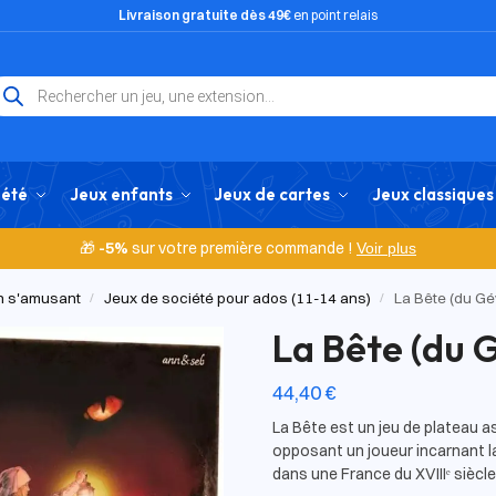
Livraison gratuite dès 49€
en point relais
iété
Jeux enfants
Jeux de cartes
Jeux classiques
🎁
-5%
sur votre première commande !
Voir plus
en s'amusant
Jeux de société pour ados (11-14 ans)
La Bête (du G
/
/
La Bête (du 
44,40
€
La Bête est un jeu de plateau a
opposant un joueur incarnant l
dans une France du XVIIIᵉ sièc