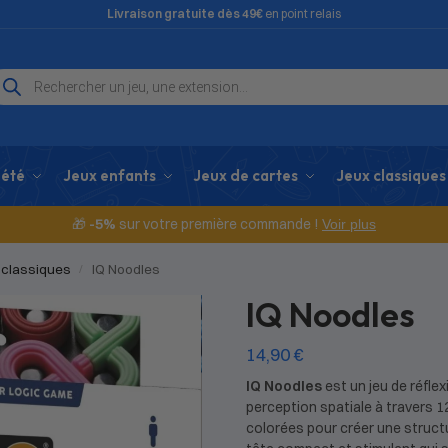
Livraison gratuite dès 49€
en point relais
iété
Jeux enfants
Jeux de cartes
Jeux classiques
🎁
-5%
sur votre première commande !
Voir plus
 classiques
IQ Noodles
/
IQ Noodles
14,90
€
IQ Noodles
est un jeu de réflex
perception spatiale à travers 12
colorées pour créer une structu