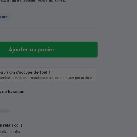
aura faire travailler vos neurones.
ueurs
Ajouter au panier
au ? On s’occupe de tout !
 emballez votre commande pour seulement
1,99€ par article
.
s de livraison
 relais colis
relais colis