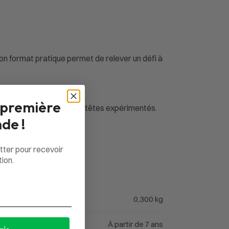
n format pratique permet de relever un défi à
 première
u’aux amateurs de casse-têtes expérimentés.
de !
tter pour recevoir
ion.
0,300 kg
À partir de 7 ans