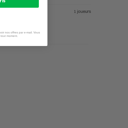
ris
1 joueurs
oir nos offres par e-mail. Vous
à tout moment.