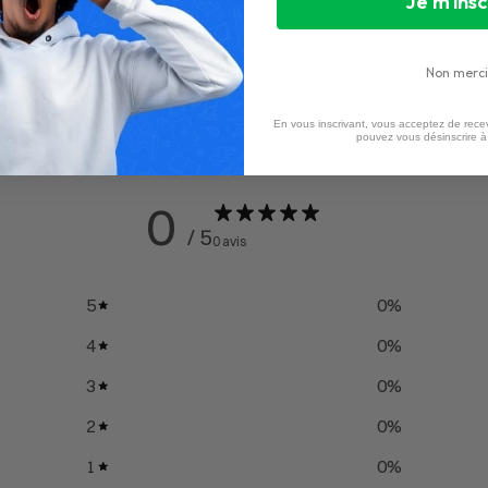
Je m'insc
Non merci
En vous inscrivant, vous acceptez de recev
pouvez vous désinscrire 
0
/ 5
0 avis
5
0
%
4
0
%
3
0
%
2
0
%
1
0
%