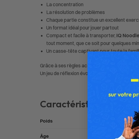
La concentration
La résolution de problèmes
Chaque partie constitue un excellent exerc
Un format idéal pour jouer partout
Compact et facile à transporter,
IQ Noodl
tout moment, que ce soit pour quelques min
Un casse-tête captivant pour toute la famil
Grâce à ses règles accessibles et à ses nombr
Un jeu de réflexion évolutif qui offre des heure
Caractéristiques
Poids
Âge