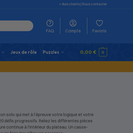
⭐️ Avis clients
|
Nous contacter
FAQ
Compte
Favoris
Jeux de rôle
Puzzles
0,00
€
0
ion solo qui met à l’épreuve votre logique et votre
0 défis progressifs. Reliez les différentes pièces
re continue à l’intérieur du plateau. Un casse-