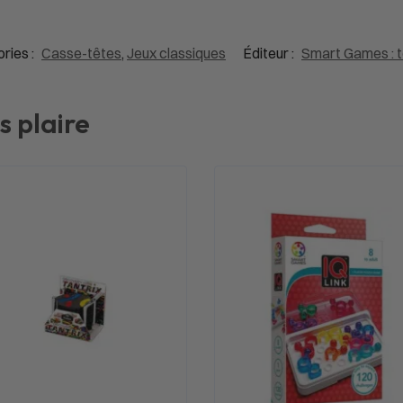
ries :
Casse-têtes
,
Jeux classiques
Éditeur :
Smart Games : to
s plaire