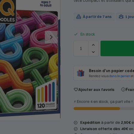
tête compact et stimulant qui s
À partir de 7 ans
1 jo
En stock
Besoin d'un papier cade
Rendez-vous
dans le panier
et
Ajouter aux favoris
Frai
⚡️ Encore 4 en stock, ça part vite !
Expédition
à partir de
2,50 €
en
Livraison offerte dès 49 €
en 